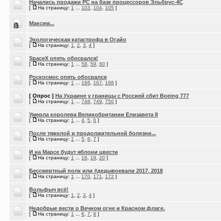
Начались продажи PC на базе процессоров Эльбрус-4С
[
На страницу:
1
...
103
,
104
,
105
]
Максим...
Экологическая катастрофа в Огайо
[
На страницу:
1
,
2
,
3
,
4
]
SpaceX опять обосрался!
[
На страницу:
1
...
58
,
59
,
60
]
Роскосмос опять обосрался
[
На страницу:
1
...
166
,
167
,
168
]
[ Опрос ]
На Украине у границы с Россией сбит Boeing 777
[
На страницу:
1
...
748
,
749
,
750
]
Умерла королева Великобритании Елизавета II
[
На страницу:
1
...
4
,
5
,
6
]
После тяжелой и продолжительной болезни...
[
На страницу:
1
...
5
,
6
,
7
]
И на Марсе будут яблони цвести
[
На страницу:
1
...
18
,
19
,
20
]
Бессмертный полк или #дедывоевали 2017, 2018
[
На страницу:
1
...
170
,
171
,
172
]
Вольфыч всё!
[
На страницу:
1
,
2
,
3
,
4
]
Недобрые вести о Вечном огне и Красном флаге.
[
На страницу:
1
...
6
,
7
,
8
]