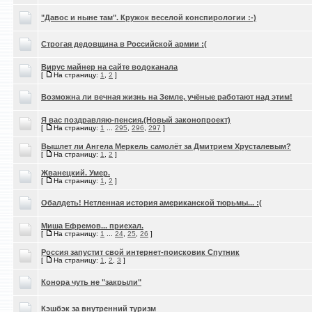
"Давос и ныне там". Кружок веселой конспирологии :-)
Строгая дедовщина в Российской армии :(
Вирус майнер на сайте водоканала
[
На страницу:
1
,
2
]
Возможна ли вечная жизнь на Земле, учёные работают над этим!
Я вас поздравляю-пенсия.(Новый законопроект)
[
На страницу:
1
...
295
,
296
,
297
]
Вышлет ли Ангела Меркель самолёт за Дмитрием Хрусталевым?
[
На страницу:
1
,
2
]
Жванецкий. Умер.
[
На страницу:
1
,
2
]
Обалдеть! Нетленная история американской тюрьмы... :(
Миша Ефремов... приехал.
[
На страницу:
1
...
24
,
25
,
26
]
Россия запустит свой интернет-поисковик Спутник
[
На страницу:
1
,
2
,
3
]
Конора чуть не "закрыли"
Кэшбэк за внутренний туризм