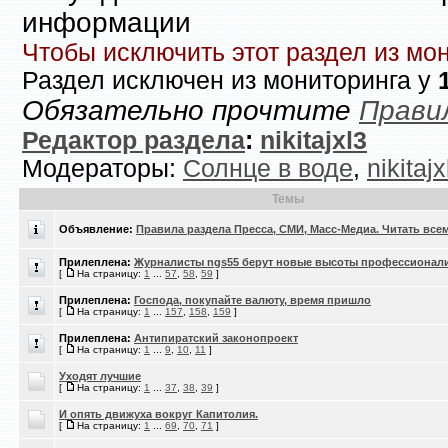
информации
Чтобы исключить этот раздел из мо
Раздел исключен из мониторинга у
Обязательно прочтите
Прави
Редактор раздела
:
nikitajxl3
Модераторы:
Солнце в воде
,
nikitajx
Темы
Объявление:
Правила раздела Пресса, СМИ, Масс-Медиа. Читать всем
Прилеплена:
Журналисты ngs55 берут новые высоты профессионали
[
На страницу:
1
...
57
,
58
,
59
]
Прилеплена:
Господа, покупайте валюту, время пришло
[
На страницу:
1
...
157
,
158
,
159
]
Прилеплена:
Антипиратский законопроект
[
На страницу:
1
...
9
,
10
,
11
]
Уходят лучшие
[
На страницу:
1
...
37
,
38
,
39
]
И опять движуха вокруг Капитолия.
[
На страницу:
1
...
69
,
70
,
71
]