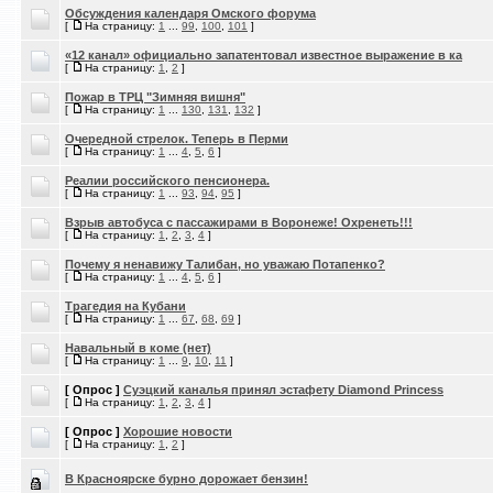
Обсуждения календаря Омского форума
[
На страницу:
1
...
99
,
100
,
101
]
«12 канал» официально запатентовал известное выражение в ка
[
На страницу:
1
,
2
]
Пожар в ТРЦ "Зимняя вишня"
[
На страницу:
1
...
130
,
131
,
132
]
Очередной стрелок. Теперь в Перми
[
На страницу:
1
...
4
,
5
,
6
]
Реалии российского пенсионера.
[
На страницу:
1
...
93
,
94
,
95
]
Взрыв автобуса с пассажирами в Воронеже! Охренеть!!!
[
На страницу:
1
,
2
,
3
,
4
]
Почему я ненавижу Талибан, но уважаю Потапенко?
[
На страницу:
1
...
4
,
5
,
6
]
Трагедия на Кубани
[
На страницу:
1
...
67
,
68
,
69
]
Навальный в коме (нет)
[
На страницу:
1
...
9
,
10
,
11
]
[ Опрос ]
Суэцкий каналья принял эстафету Diamond Princess
[
На страницу:
1
,
2
,
3
,
4
]
[ Опрос ]
Хорошие новости
[
На страницу:
1
,
2
]
В Красноярске бурно дорожает бензин!