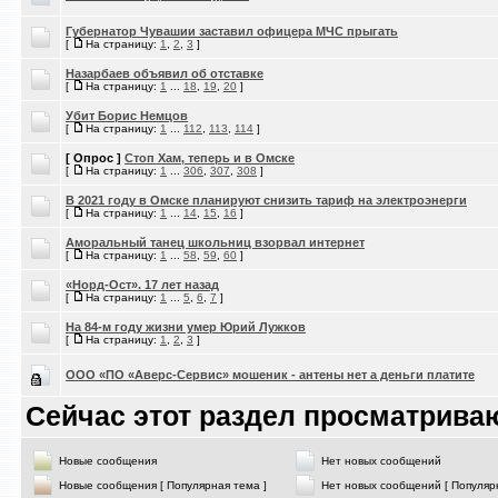
Губернатор Чувашии заставил офицера МЧС прыгать
[
На страницу:
1
,
2
,
3
]
Назарбаев объявил об отставке
[
На страницу:
1
...
18
,
19
,
20
]
Убит Борис Немцов
[
На страницу:
1
...
112
,
113
,
114
]
[ Опрос ]
Стоп Хам, теперь и в Омске
[
На страницу:
1
...
306
,
307
,
308
]
В 2021 году в Омске планируют снизить тариф на электроэнерги
[
На страницу:
1
...
14
,
15
,
16
]
Аморальный танец школьниц взорвал интернет
[
На страницу:
1
...
58
,
59
,
60
]
«Норд-Ост». 17 лет назад
[
На страницу:
1
...
5
,
6
,
7
]
На 84-м году жизни умер Юрий Лужков
[
На страницу:
1
,
2
,
3
]
ООО «ПО «Аверс-Сервис» мошеник - антены нет а деньги платите
Сейчас этот раздел просматриваю
Новые сообщения
Нет новых сообщений
Новые сообщения [ Популярная тема ]
Нет новых сообщений [ Популяр