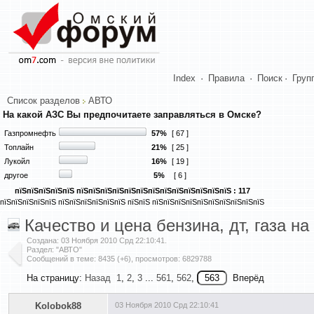
Index
·
Правила
·
Поиск
·
Груп
Список разделов
АВТО
На какой АЗС Вы предпочитаете заправляться в Омске?
Газпромнефть
57%
[ 67 ]
Топлайн
21%
[ 25 ]
Лукойл
16%
[ 19 ]
другое
5%
[ 6 ]
пїЅпїЅпїЅпїЅпїЅ пїЅпїЅпїЅпїЅпїЅпїЅпїЅпїЅпїЅпїЅпїЅпїЅпїЅ : 117
пїЅпїЅпїЅпїЅпїЅ пїЅпїЅпїЅпїЅпїЅпїЅ пїЅпїЅ пїЅпїЅпїЅпїЅпїЅпїЅпїЅпїЅпїЅпїЅ
Качество и цена бензина, дт, газа н
Создана:
03 Ноября 2010 Срд 22:10:41
.
Раздел: "АВТО"
Сообщений в теме: 8435 (+6), просмотров: 6829788
На страницу:
Назад
1
,
2
,
3
...
561
,
562
,
Вперёд
Kolobok88
03 Ноября 2010 Срд 22:10:41