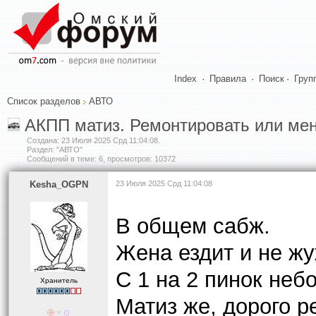
Index
·
Правила
·
Поиск
·
Груп
Список разделов
АВТО
АКПП матиз. Ремонтировать или ме
Создана:
23 Июля 2025 Срд 11:04:08
.
Раздел: "АВТО"
Сообщений в теме: 6, просмотров: 10372
Kesha_OGPN
23 Июля 2025 Срд 11:04:08
В общем сабж.
Жена ездит и не жу
С 1 на 2 пинок небо
Хранитель
Матиз же, дорого р