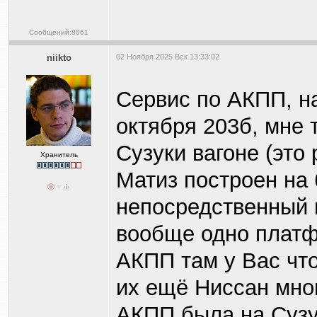
Сообщений:8061
niikto
02 Ноября 2025 Вск 13:33:02
Сервис по АКПП, на
октября 203б, мне 
Сузуки вагоне (это
Хранитель
Матиз построен на 
непосредственный п
вообще одно платф
АКПП там у Вас что-т
их ещё Ниссан мно
АКПП была на Сузук