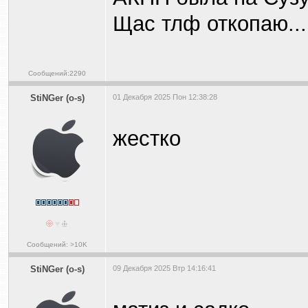
Щас тлф откопаю...
Сообщений:2290
StiNGer (o-s)
01 Декабря 2025 Пон 12:38:28
жестко
Сообщений: >10K
StiNGer (o-s)
09 Декабря 2025 Втр 14:16:41