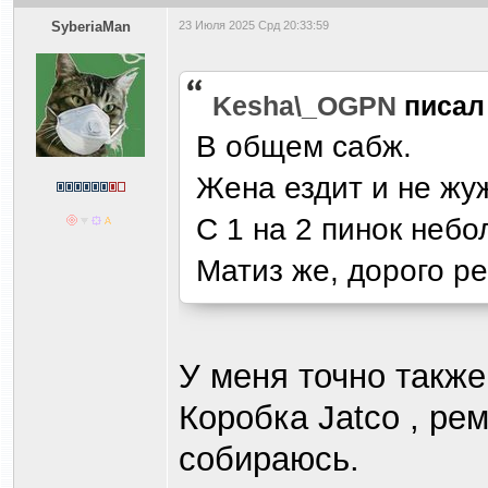
SyberiaMan
23 Июля 2025 Срд 20:33:59
Kesha\_OGPN
писа
В общем сабж.
Жена ездит и не жуж
С 1 на 2 пинок небол
Матиз же, дорого р
У меня точно также
Коpобка Jatco , pе
собиpаюсь.