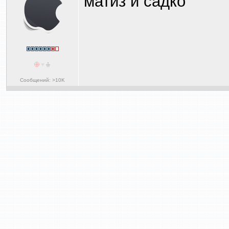
матиз и садко
Сообщений: >10K