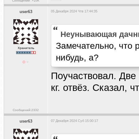
Сообщений: >10K
user63
05 Декабря 2024 Чтв 17:44:35
Heyнывaющая дaчн
Замечательно, что 
Хранитель
нибудь, а?
Поучаствовал. Две 
кг. отвёз. Сказал, 
Сообщений:2332
user63
07 Декабря 2024 Суб 15:00:17