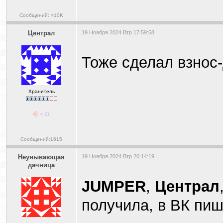
Сообщений: >10K
Централ
19 Ноября 2024 Втр 17:59:58
Тоже сделал взнос
Хранитель
Сообщений:1615
Heyнывaющая
19 Ноября 2024 Втр 20:14:19
дaчницa
JUMPER
,
Централ
получила, в ВК пиш