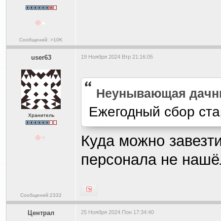
Сообщений: >10K
user63
19 Ноября 2024 Втр 21:16:05
Heyнывaющая дaчн
Ежегодный сбор ста
Хранитель
Куда можно завезт
персонала не нашё
Сообщений:2332
Централ
25 Ноября 2024 Пон 17:34:40