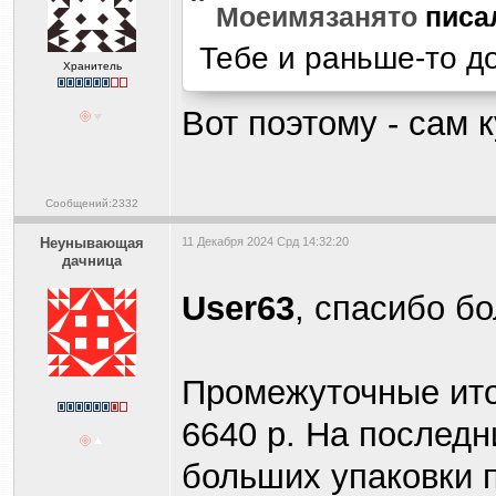
Моеимязанято
писа
Тебе и раньше-то д
Хранитель
Вот поэтому - сам к
Сообщений:2332
Heyнывaющая
11 Декабря 2024 Срд 14:32:20
дaчницa
User63
, спасибо б
Промежуточные ито
6640 р. На последн
больших упаковки п