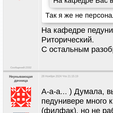
На кафедре Вас в
Так я же не персона
На кафедре педун
Риторический.
С остальным разоб
Сообщений:2332
Heyнывaющая
28 Ноября 2024 Чтв 21:15:19
дaчницa
А-а-а... ) Думала,
педунивере много к
(филфак), но не ра