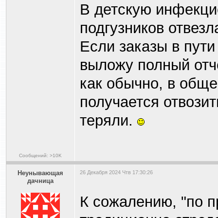
В детскую инфекци
подгузников отвезл
Если заказы в пути
выложу полный отче
как обычно, в обще
получается отвозит
теряли.
Сообщений: >10K
Heyнывaющая
26 Декабря 2024 Чтв 17:30:26
дaчницa
К сожалению, "по 