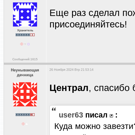
Еще раз сделал по
присоединяйтесь!
Хранитель
Сообщений:1615
Heyнывaющая
26 Ноября 2024 Втр 21:53:14
дaчницa
Централ
, спасибо
user63
писал
:
Куда можно завезти