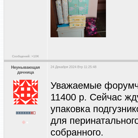
Сообщений: >10K
Heyнывaющая
24 Декабря 2024 Втр 11:25:48
дaчницa
Уважаемые форумча
11400 р. Сейчас жд
упаковка подгузник
для перинатального
собранного.