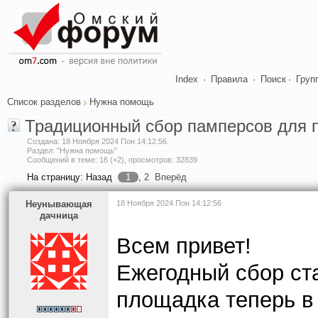
Index
·
Правила
·
Поиск
·
Груп
Список разделов
Нужна помощь
Традиционный сбор памперсов для п
Создана:
18 Ноября 2024 Пон 14:12:56
.
Раздел: "Нужна помощь"
Сообщений в теме: 16 (+2), просмотров: 32839
На страницу:
Назад
1
,
2
Вперёд
Heyнывaющая
18 Ноября 2024 Пон 14:12:56
дaчницa
Всем привет!
Ежегодный сбор ста
площадка теперь в 