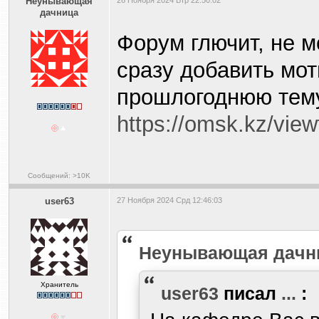
Heyнывaющая
26 Ноября 2024 Втр 22:50:02
дaчницa
Форум глючит, не м
сразу добавить мо
прошлогоднюю тему
https://omsk.kz/vie
Сообщений: >10K
user63
27 Ноября 2024 Срд 12:46:03
Heyнывaющая дaчн
Хранитель
user63
писал
...
: