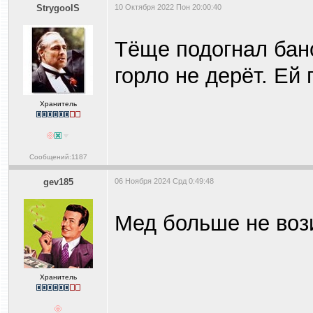
StrygoolS
10 Октября 2022 Пон 20:00:40
Тёще подогнал бано
горло не дерёт. Ей 
Хранитель
Сообщений:1187
gev185
06 Ноября 2024 Срд 0:49:48
Мед больше не воз
Хранитель