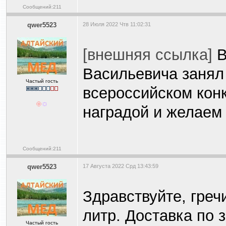
Сообщений:211
qwer5523
28 Июля 2022 Чтв 11:02:31
[внешняя ссылка]
В
Васильевича занял 
Частый гость
всероссийском кон
наградой и желаем
Сообщений:211
qwer5523
17 Августа 2022 Срд 13:43:59
Здравствуйте, греч
литр. Доставка по з
Частый гость