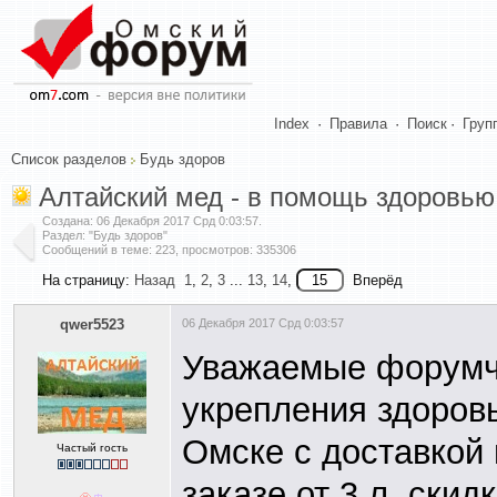
Index
·
Правила
·
Поиск
·
Груп
Список разделов
Будь здоров
Алтайский мед - в помощь здоровью
Создана:
06 Декабря 2017 Срд 0:03:57
.
Раздел: "Будь здоров"
Сообщений в теме: 223, просмотров: 335306
На страницу:
Назад
1
,
2
,
3
...
13
,
14
,
Вперёд
qwer5523
06 Декабря 2017 Срд 0:03:57
Уважаемые форумча
укрепления здоров
Омске с доставкой 
Частый гость
заказе от 3 л. скидк