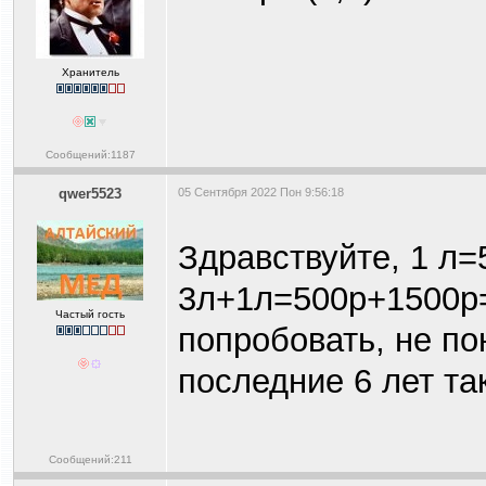
Хранитель
Сообщений:1187
qwer5523
05 Сентября 2022 Пон 9:56:18
Здравствуйте, 1 л=
3л+1л=500р+1500р=
Частый гость
попробовать, не по
последние 6 лет т
Сообщений:211