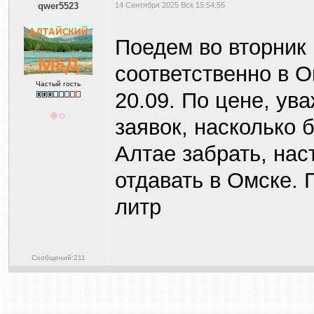
qwer5523
14 Сентября 2025 Вск 15:54:55
Поедем во вторник 
соответственно в О
Частый гость
20.09. По цене, ув
заявок, насколько
Алтае забрать, на
отдавать в Омске. 
литр
Сообщений:211