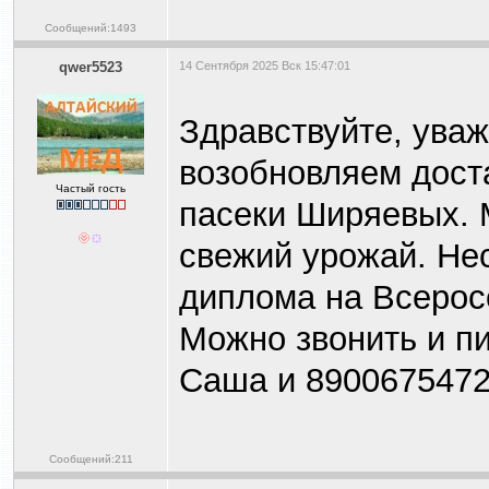
Сообщений:1493
qwer5523
14 Сентября 2025 Вск 15:47:01
Здравствуйте, ува
возобновляем дост
Частый гость
пасеки Ширяевых. М
свежий урожай. Не
диплома на Всеросс
Можно звонить и п
Саша и 890067547
Сообщений:211