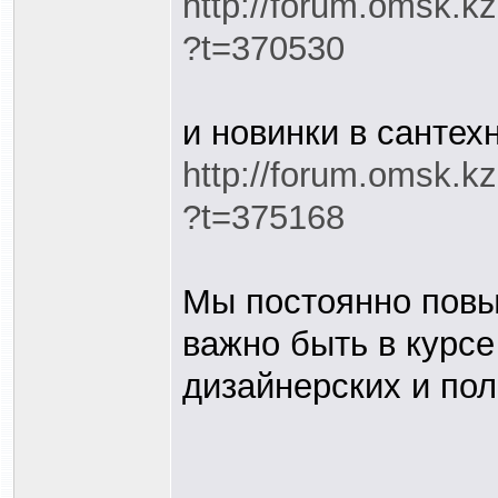
http://forum.omsk.k
?t=370530
и новинки в сантех
http://forum.omsk.k
?t=375168
Мы постоянно пов
важно быть в курсе
дизайнерских и по