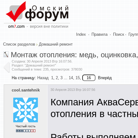
Index
·
Правила
·
Поиск
·
Груп
Список разделов
Домашний ремонт
Монтаж отопления: медь, оцинковка
Создана:
30 Апреля 2013 Втр 16:07:56
.
Раздел: "Домашний ремонт"
Сообщений в теме: 235, просмотров: 378030
На страницу:
Назад
1
,
2
,
3
...
14
,
15
,
Вперёд
cool.santehnik
30 Апреля 2013 Втр 16:07:56
Компания АкваСерв
отопления в частн
Частый гость
Работы выполняем 