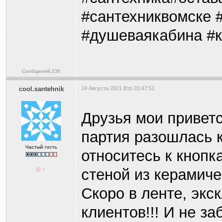
#сантехниквомске #
#душеваякабина #к
Сообщений:236
cool.santehnik
24 Августа 2021 Втр 20:47:51
Друзья мои приветс
партия разошлась к
Частый гость
относитесь к кнопк
стеной из керамиче
Скоро в ленте, экс
клиентов!!! И не з