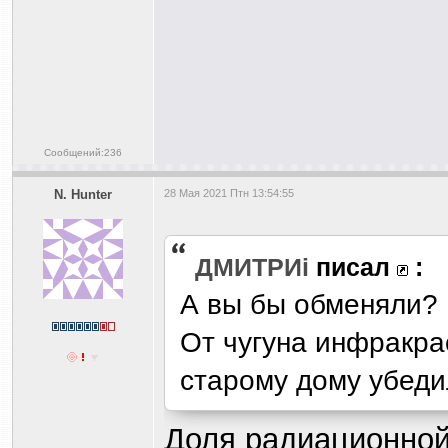
Сообщений:236
N. Hunter
28 Мая 2021 Птн 13:54:55
ДМИТРИi
писал
:
А вы бы обменяли?
От чугуна инфракра
старому дому убеди
Доля радиационной