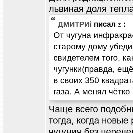
львиная доля тепла
ДМИТРИi
писал
:
От чугуна инфракра
старому дому убеди
свидетелем того, к
чугунки(правда, ещ
в своих 350 квадра
газа. А менял чётко
Чаще всего подобн
тогда, когда новые
чугуния без переде