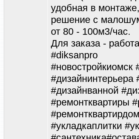
удобная в монтаже,
решение с малошум
от 80 - 100м3/час.
Для заказа - работ
#diksanpro
#новостройкиомск
#дизайнинтерьера 
#дизайнванной #ди
#ремонтквартиры #
#ремонтквартирдом
#укладкаплитки #у
#сантехника#остав