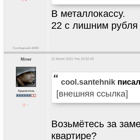
В металлокассу.
22 с лишним рубля 
Сообщений:4880
Miner
15 Июля 2021 Чтв 15:02:43
cool.santehnik
писа
[внешняя ссылка]
Хранитель
Возьмётесь за зам
квартире?