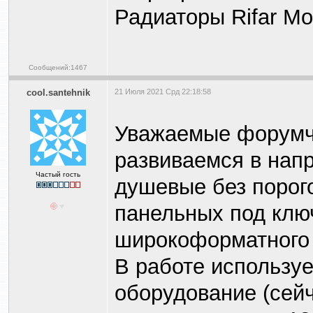
Радиаторы Rifar Mon
Сообщений:1467
cool.santehnik
21 Июля 2021 Срд 22:18:58
Уважаемые форумч
развиваемся в напр
Частый гость
душевые без порог
панельных под ключ
широкоформатного 
В работе использу
оборудование (сейч