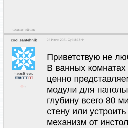
Сообщений:236
cool.santehnik
24 Июля 2021 Суб 8:17:44
Приветствую не люб
В ванных комнатах
Частый гость
ценно представляе
модули для наполь
глубину всего 80 
стену или устроит
механизм от инстол