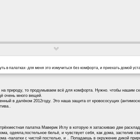
ть в палатках- для меня это измучиться без комфорта, и приехать домой ус
 на природу, то продумываем всё для комфорта. Нужно. чтобы нашим с
щё очень много вещей.
ленный в далёком 2012году. Это наша защита от кровососущих (антимоск
тива..
 трёхместная палатка Маверик Иглу в которую я затаскиваю две раскла
ма, одеяла,постельное бельё, и чувствует себя, как дома, застелив св
ома -палатки с чистой постелью, и .. Попадаешь в окружение дикой прир