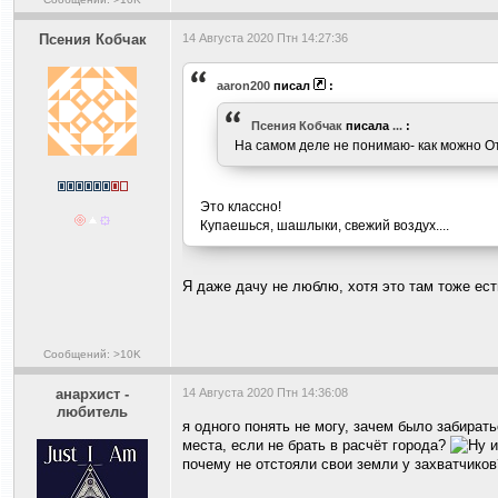
Псения Кобчак
14 Августа 2020 Птн 14:27:36
aaron200
писал
:
Псения Кобчак
писала
...
:
На самом деле не понимаю- как можно От
Это классно!
Купаешься, шашлыки, свежий воздух....
Я даже дачу не люблю, хотя это там тоже ест
Сообщений: >10K
анархист -
14 Августа 2020 Птн 14:36:08
любитель
я одного понять не могу, зачем было забирать
места, если не брать в расчёт города?
почему не отстояли свои земли у захватчико