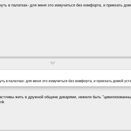
уть в палатках- для меня это измучиться без комфорта, и приехать до
ть в палатках- для меня это измучиться без комфорта, и приехать домой ус
частливы жить в дружной общине дикарями, нежели быть "цивилизованн