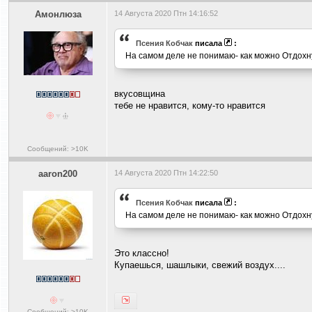
Амонлюза
14 Августа 2020 Птн 14:16:52
Псения Кобчак
писала
:
На самом деле не понимаю- как можно Отдохну
вкусовщина
тебе не нравится, кому-то нравится
Сообщений: >10K
aaron200
14 Августа 2020 Птн 14:22:50
Псения Кобчак
писала
:
На самом деле не понимаю- как можно Отдохну
Это классно!
Купаешься, шашлыки, свежий воздух....
Сообщений: >10K