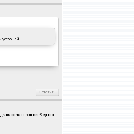
ой уставшей
Ответить
огда на югах полно свободного