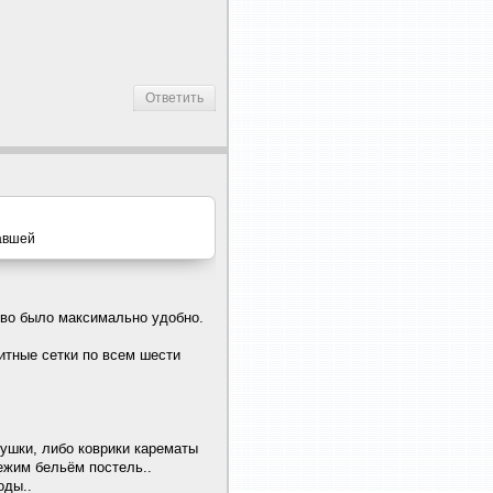
Ответить
тавшей
кво было максимально удобно.
итные сетки по всем шести
душки, либо коврики карематы
ежим бельём постель..
оды..