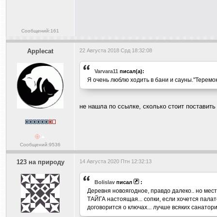
Сообщений:161
Applecat
22 Августа 2018 Срд 18:32:08
Varvara11
писал(а):
Я очень люблю ходить в бани и сауны."Теремо
не нашла по ссылке, сколько стоит поставить
Сообщений:9536
123 на природу
14 Августа 2020 Птн 12:32:13
Bolislav
писал
:
Деревня новоягодное, правдо далеко.. но мест
ТАЙГА настоящая... сопки, если хочется палат
договорится о ключах... лучше всяких санато