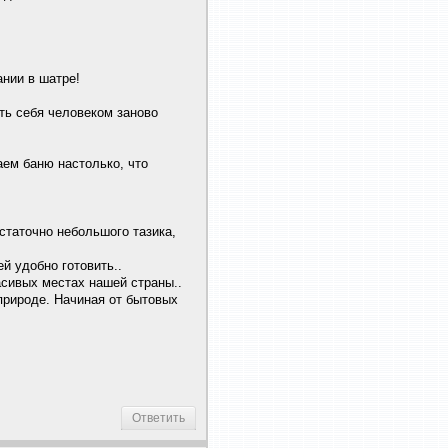
ании в шатре!
ть себя человеком заново
ваем баню настолько, что
остаточно небольшого тазика,
й удобно готовить..
асивых местах нашей страны..
природе. Начиная от бытовых
Ответить