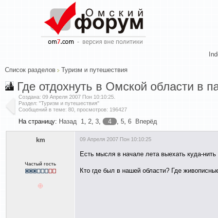
In
Список разделов
Туризм и путешествия
Где отдохнуть в Омской области в п
Создана:
09 Апреля 2007 Пон 10:10:25
.
Раздел: "Туризм и путешествия"
Сообщений в теме: 80, просмотров: 196427
На страницу:
Назад
1
,
2
,
3
,
4
,
5
,
6
Вперёд
km
09 Апреля 2007 Пон 10:10:25
Есть мысля в начале лета выехать куда-нить 
Частый гость
Кто где был в нашей области? Где живописные