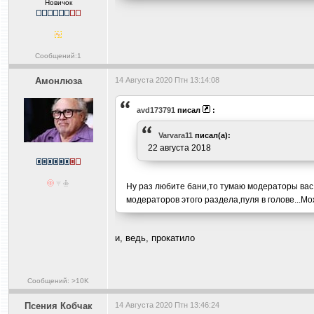
Новичок
Сообщений:1
Амонлюза
14 Августа 2020 Птн 13:14:08
avd173791
писал
:
Varvara11
писал(а):
22 августа 2018
Ну раз любите бани,то тумаю модераторы вас 
модераторов этого раздела,пуля в голове...Мо
и, ведь, прокатило
Сообщений: >10K
Псения Кобчак
14 Августа 2020 Птн 13:46:24