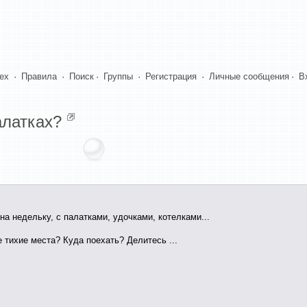
dex
·
Правила
·
Поиск
·
Группы
·
Регистрация
·
Личные сообщения
·
В
алатках?
на недельку, с палатками, удочками, котелками...
 тихие места? Куда поехать? Делитесь ...