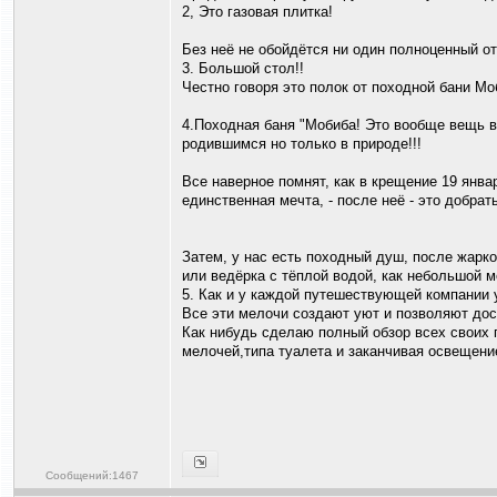
2, Это газовая плитка!
Без неё не обойдётся ни один полноценный от
3. Большой стол!!
Честно говоря это полок от походной бани Мо
4.Походная баня "Мобиба! Это вообще вещь в 
родившимся но только в природе!!!
Все наверное помнят, как в крещение 19 январ
единственная мечта, - после неё - это добрат
Затем, у нас есть походный душ, после жарког
или ведёрка с тёплой водой, как небольшой 
5. Как и у каждой путешествующей компании у
Все эти мелочи создают уют и позволяют дос
Как нибудь сделаю полный обзор всех своих 
мелочей,типа туалета и заканчивая освещени
Сообщений:1467