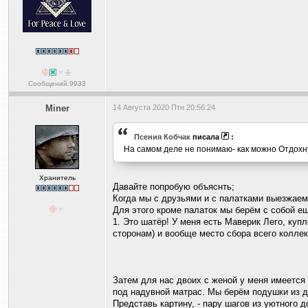
Сообщений:9933
Miner
14 Августа 2020 Птн 20:56:24
Псения Кобчак
писала
:
На самом деле не понимаю- как можно Отдохну
Хранитель
Давайте попробую объяснть;
Когда мы с друзьями и с палатками выезжаем
Для этого кроме палаток мы берём с собой е
1. Это шатёр! У меня есть Маверик Лего, куп
сторонам) и вообще место сбора всего коллек
Затем для нас двоих с женой у меня имеется
под надувной матрас. Мы берём подушки из до
Представь картину, - пару шагов из уютного д