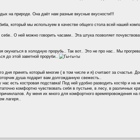
дых на природе. Она даёт нам разные вкусные вкусности!!!
биба, который мы используем в качестве общего стола всей нашей комп
себе.. О ней можно говорить часами.. Эта штука позволяет почувствова
я окунаться в холодную прорубь.. Так вот.. Это не про нас.. Мы прогре
ься до этой заветной проруби..
о дня принять который многие ( в том числе и я) считают за счастье. Д
моторчик душа подарит вам долгожданную свежесть..
 нас есть костровая подставка! Под ней удобно разводить костёр и на не
таточно комфортно чувствовать себя в пустыне, в лесу, в различных кр
причинлалов. Ау меня их много для комфортного времяпровождения на 
ем лагеря..