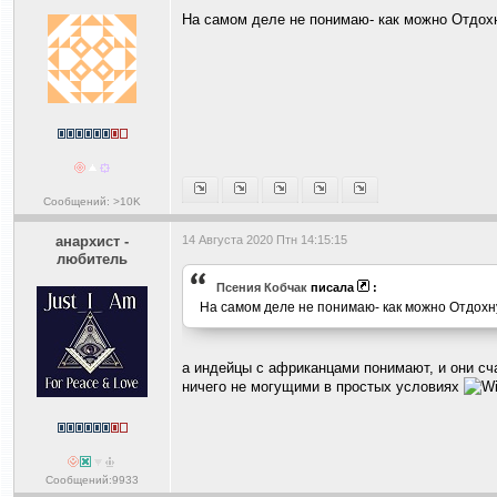
На самом деле не понимаю- как можно Отдохн
Сообщений: >10K
анархист -
14 Августа 2020 Птн 14:15:15
любитель
Псения Кобчак
писала
:
На самом деле не понимаю- как можно Отдохну
а индейцы с африканцами понимают, и они с
ничего не могущими в простых условиях
Сообщений:9933