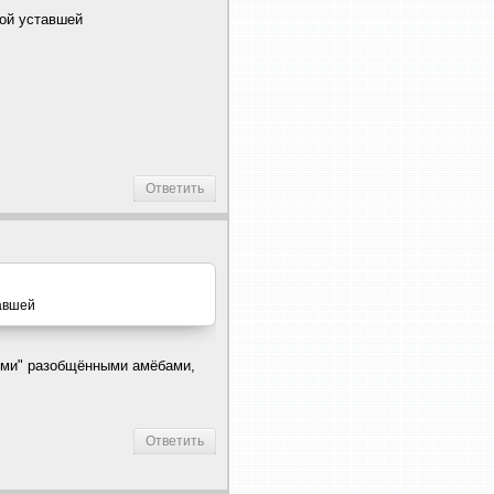
мой уставшей
Ответить
тавшей
ыми" разобщёнными амёбами,
Ответить