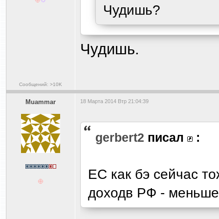
Чудишь?
Чудишь.
Сообщений: >10K
Muammar
18 Марта 2014 Втр 21:04:39
gerbert2
писал
:
ЕС как бэ сейчас т
доходв РФ - меньше