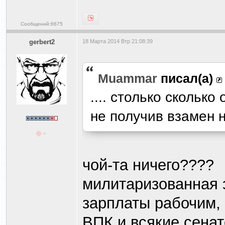
Сообщений:6675
gerbert2
18 Марта 2014 Втр 21:08:39
Muammar
писал(а)
.... столько скольк
не получив взамен н
чой-та ничего????
милитаризованная 
зарплаты рабочим,
ВПК и всякие сена