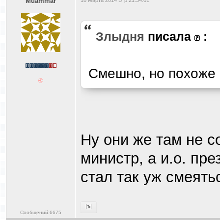
Muammar
18 Марта 2014 Втр 21:34:01
Злыдня
писала
:
Смешно, но похоже 
Ну они же там не с
министр, а и.о. пр
стал так уж смеять
Сообщений:6675