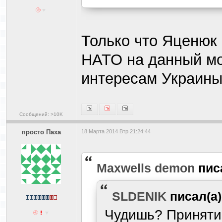
Только что Яценюк 
НАТО на данный мом
интересам Украин
Сообщений: >10K
просто Паха
18 Марта 2014 Втр 21:24:44
Maxwells demon
пис
SLDENIK
писал(а
Чудишь? Приняти