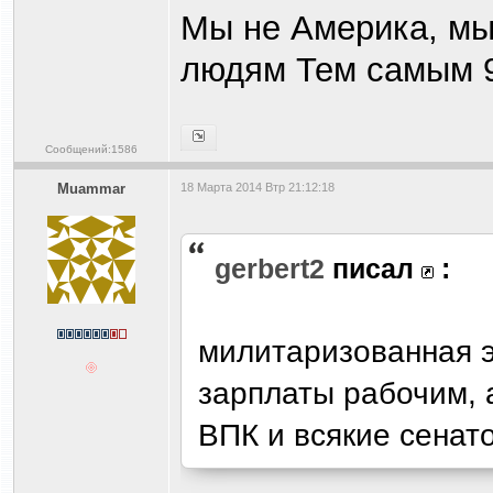
Мы не Америка, мы
людям Тем самым 
Сообщений:1586
Muammar
18 Марта 2014 Втр 21:12:18
gerbert2
писал
:
милитаризованная 
зарплаты рабочим, 
ВПК и всякие сена