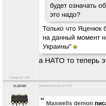
будет означать о
это надо?
Только что Яценюк 
на данный момент не
Украины"
а НАТО то теперь э
Сообщений: >10K
SLDENIK
18 Марта 2014 Втр 21:27:05
Maxwells demon
пис