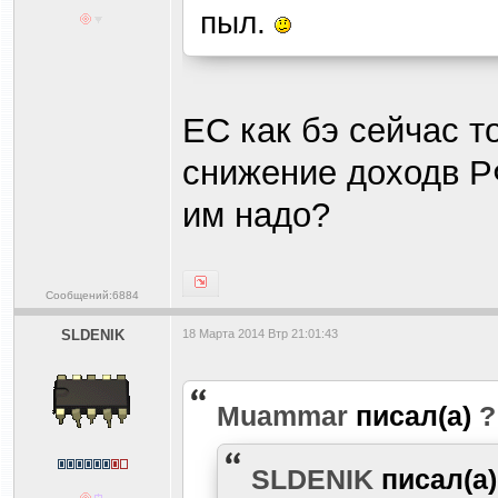
пыл.
ЕС как бэ сейчас т
снижение доходв Р
им надо?
Сообщений:6884
SLDENIK
18 Марта 2014 Втр 21:01:43
Muammar
писал(а)
?
SLDENIK
писал(а