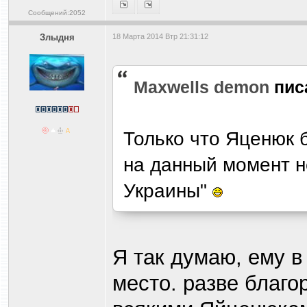
Сообщений:2052
Злыдня
18 Марта 2014 Втр 21:31:12
Maxwells demon
пис
Только что Яценюк 
на данный момент не
Украины"
Я так думаю, ему в
место. разве благо