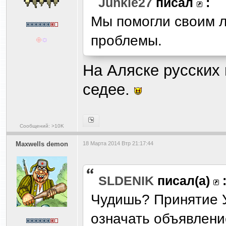
Junkie27
писал
:
Мы помогли своим 
проблемы.
На Аляске русских 
седее.
Сообщений: >10K
Maxwells demon
18 Марта 2014 Втр 21:17:44
SLDENIK
писал(а)
Чудишь? Принятие У
означать объявлени