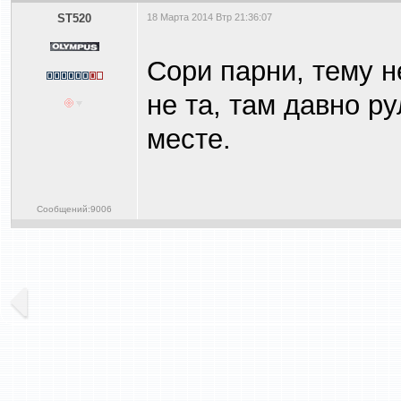
ST520
18 Марта 2014 Втр 21:36:07
Сори парни, тему н
не та, там давно р
месте.
Сообщений:9006