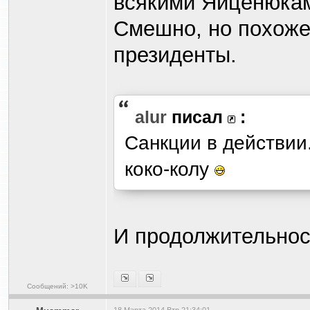
всякими Яйценюка
Смешно, но похоже
президенты.
alur
писал
:
Санкции в действии
коко-колу
И продолжительност
Сообщений: >10K