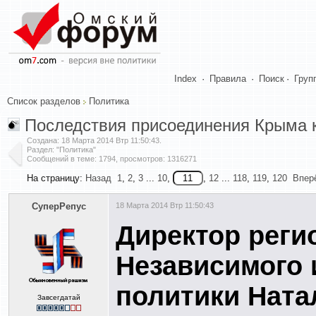
Index
·
Правила
·
Поиск
·
Груп
Список разделов
Политика
Последствия присоединения Крыма 
Создана:
18 Марта 2014 Втр 11:50:43
.
Раздел: "Политика"
Сообщений в теме: 1794, просмотров: 1316271
На страницу:
Назад
1
,
2
,
3
...
10
,
,
12
...
118
,
119
,
120
Впер
СуперРепус
18 Марта 2014 Втр 11:50:43
Директор рег
Независимого 
политики Ната
Завсегдатай