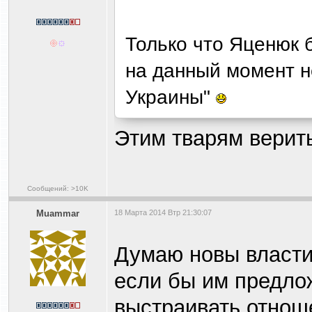
Только что Яценюк 
на данный момент не
Украины"
Этим тварям верить
Сообщений: >10K
Muammar
18 Марта 2014 Втр 21:30:07
Думаю новы власти
если бы им предлож
выстраивать отноше