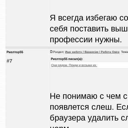
Я всегда избегаю со
себя поставить выш
профессии нужны.
Риелтор55
Раздел:
Ищу работу / Вакансии / Работа Омск
Тема
Риелтор55 писал(а):
#7
Они рядом. Приди и возьми их.
Не понимаю с чем с
появлется слеш. Есл
браузера удалить с