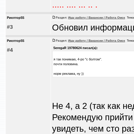
..... .... ... .. .
Риелтор55
Раздел:
Ищу работу / Вакансии / Работа Омск
Тема
Обновил информаци
#3
Риелтор55
Раздел:
Ищу работу / Вакансии / Работа Омск
Тема
SeregaR 19780624 писал(а):
#4
я так понимаю, 4-ро "с болтом".
почти половина.
норм реклама, ну ))
Не 4, а 2 (так как н
Рекомендую прийти 
увидеть, чем сто ра