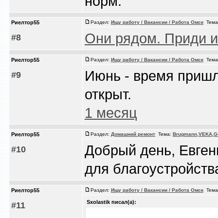
норм.
Риелтор55
Раздел:
Ищу работу / Вакансии / Работа Омск
Тема
Они рядом. Приди и
#8
Риелтор55
Раздел:
Ищу работу / Вакансии / Работа Омск
Тема
Июнь - время пришл
#9
открыт.
1 месяц
Риелтор55
Раздел:
Домашний ремонт
Тема:
Brugmann,VEKA,Ge
Добрый день, Евген
#10
для благоустройств
Риелтор55
Раздел:
Ищу работу / Вакансии / Работа Омск
Тема
Sxolastik писал(а):
#11