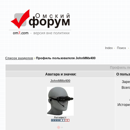
Index
Поиск
Список разделов
Профиль пользователя JohnMMx400
Профиль п
Аватара и значки:
О поль
JohnMMx400
Заре
Всег
Истори
Активист