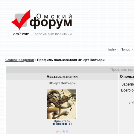
Index
Поиск
Список разделов
Профиль пользователя Шъёрт Побъери
Профиль пол
Аватара и значки:
О поль
Шъёрт Побъери
Зареги
Всего 
Ли
Хранитель