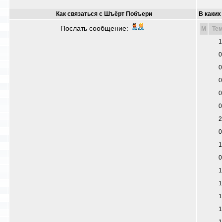
Как связаться с Шъёрт Побъери
В каких
Послать сообщение:
M
Те
1
0
0
0
0
0
2
0
1
0
1
1
1
1