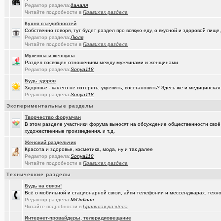
Редактор раздела:
даналя
(seter91)
Betatransfer.net - прием платежей для HIGH RISK проектов
+51
Читайте подробности в
Правилах раздела
Кухня съедобностей
(Люля)
Челлендж "Какой кофе ты сейчас пьёшь?"
+2722
Собственно говоря, тут будет раздел про всякую еду, о вкусной и здоровой пище,
Редактор раздела:
Люля
(Александ..)
Владимир Шандриков
Читайте подробности в
Правилах раздела
(Alina Ki..)
7я.ТВ и Я.ru (Омские кабельные сети)
+19298
Мужчина и женщина
Раздел посвящен отношениям между мужчинами и женщинами
(Александ..)
Ищу Маяк 205
Редактор раздела:
Sonya118
Будь здоров
(Моеимяза..)
Доколе!?
+532
Здоровье - как его не потерять, укрепить, восстановить? Здесь же и медицинская
Редактор раздела:
Sonya118
(BarVic19..)
Автоматизация домашнего учета ЖКХ и многое другое ...
+95
Экспериментальные разделы
(drob_vv_..)
двойное гражданство
+14
Творчество форумчан
В этом разделе участники форума выносят на обсуждение общественности своё
(qwer5523)
Алтайский мед - в помощь здоровью!
+225
художественные произведения, и т.д.
(spyfreem..)
Женский раздельчик
Задолбали расклейщики рекламы
+3
Красота и здоровье, косметика, мода, ну и так далее
Редактор раздела:
Sonya118
(Люля)
А что вы сейчас готовите?
+16109
Читайте подробности в
Правилах раздела
(drob_vv_..)
прописка она же регистрация
+1
Технические разделы
Будь на связи!
(Демон ЖКХ)
Нерадивые расклейщики рекламы
+108
Всё о мобильной и стационарной связи, айпи телефонии и мессенджарах. техно
Редактор раздела:
MrOrdinari
(gamefan)
ОК Восток-Запад - что это, кто это?!
+154
Читайте подробности в
Правилах раздела
(Пасечник)
Мёд Пасеки Сибирское медовье.
+1268
Интернет-провайдеры, телерадиовещание