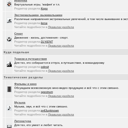
Игротека
(Sinmaster)
Виртуальные игры, 'мафия' и т.п.
Случайные фото с мобильника
+6031
Редактор раздела:
Коро
(Молодец.)
Энциклопедия Омской области онлайн.
+175
Экстремальщики, выживальщики
Различные направления экстремальных увлечений, в том числе выживание в экс
(wvladimi..)
Диалог с ИИ о романе «Мастер и Маргарита».
Редактор раздела:
kena
Читайте подробности в
Правилах раздела
(Snarkens..)
А вы уже переобулись?
+5163
Спорт
Движение - жизнь, достижения - спорт.
(wvladimi..)
100% женщин!.
+3
Редактор раздела:
DJ KENT
Читайте подробности в
Правилах раздела
(Kebbos)
Специалист по эрбиевым лазерам
+8
Куда подальше
(Злыдня)
Реально полезные гаджеты для кухни
+8850
Туризм и путешествия
Для тех, кто собирается в отпуск, в путешествие, в командировку
(Кристи55)
Ремонт квартир/ванных комнат! Высококачественная отделка.
Редактор раздела:
odesit
Читайте подробности в
Правилах раздела
(Zheka)
И это все то, на что способен omsk.com???
+13
Тематические разделы
(wvladimi..)
Живопись Воронина В.Н.
Фильмы и кино
Обсуждаем всевозможную кино-видео продукцию и всё что с этим связано.
(Ярославч..)
Ремонт окон ПВХ. К кому обратиться?
Редактор раздела:
spectrum
Читайте подробности в
Правилах раздела
(Кенёша)
Ключ дверной цилиндрический сделать
Музыка
Музыка, звук, и всё что с этим связано.
(халвамес)
ищу риэдтора
Редактор раздела:
pr43unknown
Читайте подробности в
Правилах раздела
(falcon)
Консультация по конфигурации ПК
+3
Литература
(халвамес)
Жилищный вопрос
Для тех, кто умеет и любит читать.