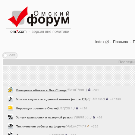
Index
·
Правила
·
П
Последн
(BestChan..)
Выгодные обмены с BestChange
+524
(dj_Master)
Что вы слушаете в данный момент (часть 2)?
+15190
(Baryga i..)
Коррекция зрения в Омске
+416
(Valera56..)
Услуги гравировки и лазерной резки.
+98
(AlexAdmin)
Технические работы на форуме
+299
(Raptorr)
Смысл жизни и наука
+369