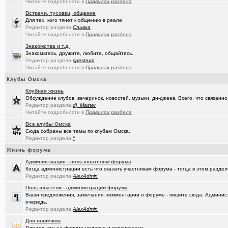
Читайте подробности в
Правилах раздела
(Sati)
Встречи, тусовки, общение
Девственная чистота ума
+145
Для тех, кого тянет к общению в реале.
Редактор раздела:
Сливка
Читайте подробности в
Правилах раздела
Знакомства и т.д.
Знакомьтесь, дружите, любите, общайтесь.
Редактор раздела:
spectrum
Читайте подробности в
Правилах раздела
Клубы Омска
Клубная жизнь
Обсуждение клубов, вечеринок, новостей, музыки, ди-джеев. Всего, что связанно 
Редактор раздела:
dj_Master
Читайте подробности в
Правилах раздела
Все клубы Омска
Сюда собраны все темы по клубам Омска.
Редактор раздела:
°
Жизнь форума
Администрация - пользователям форума
Когда администрации есть что сказать участникам форума - тогда в этом разде
Редактор раздела:
AlexAdmin
Пользователи - администрации форума
Ваши предложения, замечания, комментарии о форуме - пишите сюда. Админист
очередь.
Редактор раздела:
AlexAdmin
Для новичков
Для тех, кто на форуме недавно и осваивается.