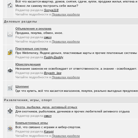
Всё что касается квартир, домов, снятия, сдачи, купли, продажи жилья, ипотека
Можно ли самому построить себе жилье?
(рeдкий)
В ближайший месяц возможно произойдет то что затронет каждог
Редактор раздела:
Sonya118
Читайте подробности в
Правилах раздела
(Openair)
Ищу работу инженера конструктора/радиотехника (удаленно))
+
Деловые разделы
(linuxmas..)
Омские фотографы
+200
Объявления и реклама
Продажа, покупка, обмен, иное.
(Павел Ur..)
Я люблю Омский драматический театр!
+169
Редактор раздела:
омич
Читайте подробности в
Правилах раздела
(омич)
Всё о транспорте: автобусы, троллейбусы, трамваи, маршрутки
+1
Платежные системы
Про Webmoney, Яндекс-деньги, пластиковые карты и прочие платежные системы
(JUMPER)
Импланты,импланты...
+18
Редактор раздела:
Fuddy-Duddy
(Рябина)
С Днём Победы!
+141
Юриспруденция
Незнание законов не освобождает от ответственности, а знание - освобождает.
(ctrafict)
Кровельные и фасадные работы в Омске и области
+443
Редактор раздела:
Boyarin_law
Читайте подробности в
Правилах раздела
(омич)
GPON (FTTx) от омского филиала «Ростелеком-Сибирь»
+7287
Шоппинг
(ParIS)
Что вы сейчас читаете?
+4923
Где что купить, всё что касается магазинов, покупок, реально выгодных предло
(Kebbos
Девушка на заметку: насколько эффективны аппараты фотоэпиляц
Развлечения, игры, спорт
Охота, рыбалка, дача, активный отдых
(Kebbos)
Кто ставил тепловычислитель ВКТ-9?
Для охотников, рыболовов, дачников и прочих любителей активного отдыха
Редактор раздела:
омич
(Kebbos)
Кто ставил тепловычислитель ВКТ-9?
Компьютерные игры
(Kebbos)
Всё, что связано с играми и кибер-спортом.
Тепловычислители ВКТ-9 от "Теплоком-Сервис Москва"
Редактор раздела:
Karupt
Читайте подробности в
Правилах раздела
(MSeni)
Предложения турфирм и подбор туров
+20015