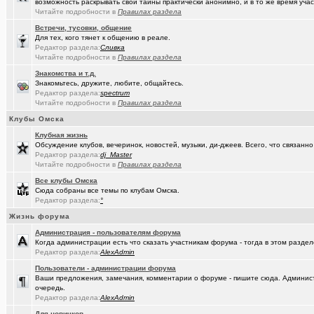
возможность раскрывать свои тайны практически анонимно, и в то же время участ
(омич)
Погода в Омске / Прогноз погоды в Омске
+4545
Читайте подробности в
Правилах раздела
Встречи, тусовки, общение
Для тех, кого тянет к общению в реале.
Редактор раздела:
Сливка
Читайте подробности в
Правилах раздела
Знакомства и т.д.
Знакомьтесь, дружите, любите, общайтесь.
Редактор раздела:
spectrum
Читайте подробности в
Правилах раздела
Клубы Омска
Клубная жизнь
Обсуждение клубов, вечеринок, новостей, музыки, ди-джеев. Всего, что связанно 
Редактор раздела:
dj_Master
Читайте подробности в
Правилах раздела
Все клубы Омска
Сюда собраны все темы по клубам Омска.
Редактор раздела:
°
Жизнь форума
Администрация - пользователям форума
Когда администрации есть что сказать участникам форума - тогда в этом разде
Редактор раздела:
AlexAdmin
Пользователи - администрации форума
Ваши предложения, замечания, комментарии о форуме - пишите сюда. Админист
очередь.
Редактор раздела:
AlexAdmin
Для новичков