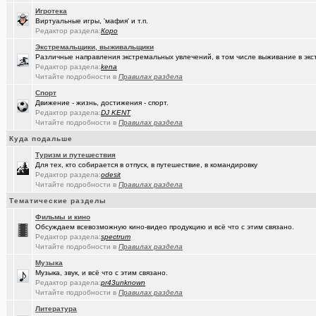
Игротека
(Sinmaster)
Случайные фото с мобильника
+6031
Виртуальные игры, 'мафия' и т.п.
Редактор раздела:
Коро
(Молодец.)
Энциклопедия Омской области онлайн.
+175
Экстремальщики, выживальщики
Различные направления экстремальных увлечений, в том числе выживание в экс
(wvladimi..)
Диалог с ИИ о романе «Мастер и Маргарита».
Редактор раздела:
kena
Читайте подробности в
Правилах раздела
(Snarkens..)
А вы уже переобулись?
+5163
Спорт
(wvladimi..)
Движение - жизнь, достижения - спорт.
100% женщин!.
+3
Редактор раздела:
DJ KENT
Читайте подробности в
Правилах раздела
(Kebbos)
Специалист по эрбиевым лазерам
+8
Куда подальше
(Злыдня)
Реально полезные гаджеты для кухни
+8850
Туризм и путешествия
Для тех, кто собирается в отпуск, в путешествие, в командировку
(Кристи55)
Ремонт квартир/ванных комнат! Высококачественная отделка.
Редактор раздела:
odesit
Читайте подробности в
Правилах раздела
(Zheka)
И это все то, на что способен omsk.com???
+13
Тематические разделы
(wvladimi..)
Живопись Воронина В.Н.
Фильмы и кино
Обсуждаем всевозможную кино-видео продукцию и всё что с этим связано.
(Ярославч..)
Ремонт окон ПВХ. К кому обратиться?
Редактор раздела:
spectrum
Читайте подробности в
Правилах раздела
(Кенёша)
Ключ дверной цилиндрический сделать
Музыка
(халвамес)
ищу риэдтора
Музыка, звук, и всё что с этим связано.
Редактор раздела:
pr43unknown
(falcon)
Читайте подробности в
Правилах раздела
Консультация по конфигурации ПК
+3
Литература
(халвамес)
Жилищный вопрос