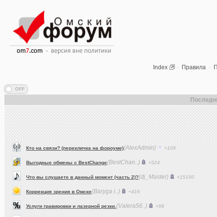
Index
·
Правила
·
П
Последн
(AlexAdmin)
Кто на связи? (перекличка на фороуме)
+109
(BestChan..)
Выгодные обмены с BestChange
+524
(dj_Master)
Что вы слушаете в данный момент (часть 2)?
+15190
(Baryga i..)
Коррекция зрения в Омске
+416
(Valera56..)
Услуги гравировки и лазерной резки.
+98
(AlexAdmin)
Технические работы на форуме
+299