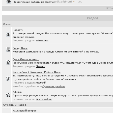
(Raptorr)
Смысл жизни и наука
+369
Кто 
(Kebbos)
Ваш топ исполнителей?
+1
Раздел
(cherms)
Респираторы и маски...Время пришло? Короновирус уже в Омске
Омск
(Aljexeй)
СИМ
+2
Новости
Это специальный раздел. Писать в него могут только участники группы "Новости
(kakashtla)
НЕ рекомендую из посл, просмотренного мной
+1230
странице форума.
Редактор раздела:
AlexAdmin
(наручник..)
Рекомендую из посл, просмотренного мной
+6509
Город Омск
(Justin)
_Автообъявления. Покупка / продажа авто.
+1286
Новости и размышления о городе Омске, от его жителей и не только.
(Phandorin)
Социальная инженерия
Где в Омске можно...
Где в Омске можно пообедать? отдохнуть? подстричься? О том, где именно в Ом
(tramov)
Перешеек у ручья
+201
Редактор раздела:
Swizard
Ищу работу / Вакансии / Работа Омск
(um5939)
СШ-5
+4
Вы ищете работу? Вам нужны сотрудники? Спросите участников нашего форума! 
трудоустройство - об этом бесплатные объявления
(RomanSim..)
Здоровье - это решение личных проблем
+6
Редактор раздела:
Лентяй
Читайте подробности в
Правилах раздела
(tolik)
Сериалы - лучшие по вашему мнению?
+1984
Афиша
Горячая информация о предстоящих концертах, выступлениях, культурных мероп
(Молодец.)
Осведомлённый источник сообщает...
+221
Редактор раздела:
Anecamateur
(Люля)
Кто что ест или пьёт прямо сейчас?
+24427
Страна и народ
Жилищный вопрос
(Silverto..)
А помните в Омске...
+2741