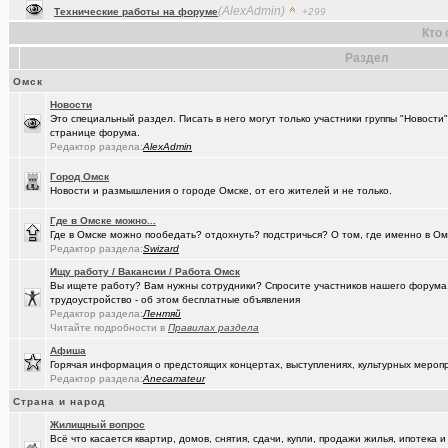
(Raptorr)
Смысл жизни и наука
+369
Кто 
(Kebbos)
Ваш топ исполнителей?
+1
Раздел
(cherms)
Омск
Респираторы и маски...Время пришло? Короновирус уже в Омске
Новости
(Aljexeй)
СИМ
+2
Это специальный раздел. Писать в него могут только участники группы "Новости
странице форума.
(kakashtla)
НЕ рекомендую из посл, просмотренного мной
+1230
Редактор раздела:
AlexAdmin
(наручник..)
Рекомендую из посл, просмотренного мной
+6509
Город Омск
Новости и размышления о городе Омске, от его жителей и не только.
(Justin)
_Автообъявления. Покупка / продажа авто.
+1286
Где в Омске можно...
(Phandorin)
Социальная инженерия
Где в Омске можно пообедать? отдохнуть? подстричься? О том, где именно в Ом
Редактор раздела:
Swizard
(tramov)
Перешеек у ручья
+201
Ищу работу / Вакансии / Работа Омск
Вы ищете работу? Вам нужны сотрудники? Спросите участников нашего форума! 
(um5939)
СШ-5
+4
трудоустройство - об этом бесплатные объявления
Редактор раздела:
Лентяй
(RomanSim..)
Здоровье - это решение личных проблем
+6
Читайте подробности в
Правилах раздела
(tolik)
Афиша
Сериалы - лучшие по вашему мнению?
+1984
Горячая информация о предстоящих концертах, выступлениях, культурных мероп
Редактор раздела:
Anecamateur
(Молодец.)
Осведомлённый источник сообщает...
+221
Страна и народ
(Люля)
Кто что ест или пьёт прямо сейчас?
+24427
Жилищный вопрос
Всё что касается квартир, домов, снятия, сдачи, купли, продажи жилья, ипотека
(Silverto..)
А помните в Омске...
+2741