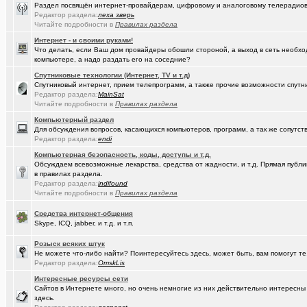
(Пасечник)
Мёд Пасеки Сибирское медовье.
+1268
Раздел посвящён интернет-провайдерам, цифровому и аналоговому телерадио
Редактор раздела:
леха зверь
(kinslayer)
Кто такой человек?
+64
Читайте подробности в
Правилах раздела
Интернет - и своими руками!
(елочник)
Фото форумчан
+4534
Что делать, если Ваш дом провайдеры обошли стороной, а выход в сеть необхо
компьютере, а надо раздать его на соседние?
(Молодец.)
Старости Омска.
+159
Спутниковые технологии (Интернет, TV и т.д)
(tramov)
Мьюинг за 3 минуты
Спутниковый интернет, прием телепрограмм, а также прочие возможности спутни
Редактор раздела:
MainSat
(Альфия)
Читайте подробности в
Красивая одежда для худеньких девушек (размер 40-42)
Правилах раздела
+23
Компьютерный раздел
(Puzomax)
Забор из профнастила, как правильно?
Для обсуждения вопросов, касающихся компьютеров, программ, а так же сопутст
Редактор раздела:
endi
(Люля)
А у кого это сегодня День рождения?
+2
Компьютерная безопасность, коды, доступы и т.д.
Обсуждаем всевозможные лекарства, средства от жадности, и т.д. Прямая публик
(Винчесте..)
Восстановление информации с HDD, SSD, Flash. Ремонт HDD.
в правилах раздела.
Редактор раздела:
indifound
(Sati)
Любимая Люлюня, с днём рождения!
+26
Читайте подробности в
Правилах раздела
(Лисовин)
чо наезд от "Городского центра учета"?
+147
Средства интернет-общения
Skype, ICQ, jabber, и т.д. и т.п.
(Artem178)
Авто под заказ по России
+12
Розыск всяких штук
(DEMON)
мнение оппозиции
+364
Не можете что-либо найти? Поинтересуйтесь здесь, может быть, вам помогут те
Редактор раздела:
OmskLis
(tramov)
Как вставать в 5 утра без вреда для здоровья?
+410
Интересные ресурсы сети
(avd173791)
Сайтов в Интернете много, но очень немногие из них действительно интересн
Обсуждения фотографий форумчан (на позитивной волне) - 4
здесь.