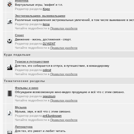
Игротека
Виртуальные игры, 'мафия' и т.п.
(Sinmaster)
Случайные фото с мобильника
+6031
Редактор раздела:
Коро
Экстремальщики, выживальщики
(Молодец.)
Энциклопедия Омской области онлайн.
+175
Различные направления экстремальных увлечений, в том числе выживание в экс
Редактор раздела:
kena
(wvladimi..)
Диалог с ИИ о романе «Мастер и Маргарита».
Читайте подробности в
Правилах раздела
(Snarkens..)
А вы уже переобулись?
+5163
Спорт
Движение - жизнь, достижения - спорт.
(wvladimi..)
Редактор раздела:
100% женщин!.
DJ KENT
+3
Читайте подробности в
Правилах раздела
(Kebbos)
Специалист по эрбиевым лазерам
+8
Куда подальше
(Злыдня)
Туризм и путешествия
Реально полезные гаджеты для кухни
+8850
Для тех, кто собирается в отпуск, в путешествие, в командировку
Редактор раздела:
odesit
(Кристи55)
Ремонт квартир/ванных комнат! Высококачественная отделка.
Читайте подробности в
Правилах раздела
(Zheka)
И это все то, на что способен omsk.com???
+13
Тематические разделы
Фильмы и кино
(wvladimi..)
Живопись Воронина В.Н.
Обсуждаем всевозможную кино-видео продукцию и всё что с этим связано.
Редактор раздела:
spectrum
(Ярославч..)
Ремонт окон ПВХ. К кому обратиться?
Читайте подробности в
Правилах раздела
(Кенёша)
Ключ дверной цилиндрический сделать
Музыка
Музыка, звук, и всё что с этим связано.
(халвамес)
ищу риэдтора
Редактор раздела:
pr43unknown
Читайте подробности в
Правилах раздела
(falcon)
Консультация по конфигурации ПК
+3
Литература
Для тех, кто умеет и любит читать.
(халвамес)
Жилищный вопрос