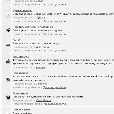
Редактор раздела:
Люля
Читайте подробности в
Правилах раздела
(Google-M..)
Где ремонтируют Oculus Quest?
Нужна помощь
Есть проблемы? Вопросы? Сомнения? Пишите, здесь многие готовы помочь, хот
(Igorillo)
Почему в городе не отключают отопление?
+126
Редактор раздела:
Ziproxy
Читайте подробности в
Правилах раздела
(slavonik)
Какое выбрать отопление для частного дома?
+60
Религия, мистика, непознанное
(Heyнывaю.
Традиционный сбор памперсов для перинатального центра 2025
Поговорим о таинственном и загадочном...
Читайте подробности в
Правилах раздела
(интересу..)
Самогоноварение. Кто как?
+1956
АВТО
Автоновости, автоспорт, тюнинг и т.д.
(Paranoid)
Какие буквы на гос. номере сейчас идут???
+487
Редактор раздела:
bsm_omsk
Читайте подробности в
Правилах раздела
(Kesha_OG..)
АКПП матиз. Ремонтировать или менять?
+4
Фото-раздел
Фотокамеры сейчас можно встретить почти в каждом телефоне, однако, иметь 
(Vector)
С наступающим 2026 годом!
Красивые, интересные фотографии, умение их снимать - то, чему посвящен этот
Редактор раздела:
cherms
(anti a-d..)
Где можно отремонтировать вязаную варежку?
+3
Полиграфия
(SD17)
Молодые таланты классической гитары - Майя Казарина
+4
Вы не думали напечатать свою книгу? Изготовление всевозможной печатной прод
этой сферы деятельности.
(t2)
Теле2 в Омске
+8155
Редактор раздела:
ЛегОлег
Читайте подробности в
Правилах раздела
(JUMPER)
Залезть в древний нетбук
+186
О животных
Про животных домашних и диких тоже есть что обсудить.
(Ядаивсе)
Ремонт квартир омск отзывы. любые строительные работы
Редактор раздела:
Doctorhorror
Читайте подробности в
Правилах раздела
(Гормон р..)
Автофлудилка
+21803
Семья и дети
Дела семейные.
(Shell666)
коворкинг проекты