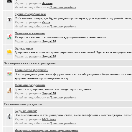
Редактор раздела:
даналя
Читайте подробности в
Правилах раздела
(seter91)
Betatransfer.net - прием платежей для HIGH RISK проектов
+51
Кухня съедобностей
(Люля)
Челлендж "Какой кофе ты сейчас пьёшь?"
+2722
Собственно говоря, тут будет раздел про всякую еду, о вкусной и здоровой пище,
Редактор раздела:
Люля
(Александ..)
Читайте подробности в
Владимир Шандриков
Правилах раздела
Мужчина и женщина
(Alina Ki..)
7я.ТВ и Я.ru (Омские кабельные сети)
+19298
Раздел посвящен отношениям между мужчинами и женщинами
Редактор раздела:
Sonya118
(Александ..)
Ищу Маяк 205
Будь здоров
Здоровье - как его не потерять, укрепить, восстановить? Здесь же и медицинская
(Моеимяза..)
Доколе!?
+532
Редактор раздела:
Sonya118
(BarVic19..)
Автоматизация домашнего учета ЖКХ и многое другое ...
+95
Экспериментальные разделы
Творчество форумчан
(drob_vv_..)
двойное гражданство
+14
В этом разделе участники форума выносят на обсуждение общественности своё
художественные произведения, и т.д.
(qwer5523)
Алтайский мед - в помощь здоровью!
+225
Женский раздельчик
(spyfreem..)
Задолбали расклейщики рекламы
+3
Красота и здоровье, косметика, мода, ну и так далее
Редактор раздела:
Sonya118
(Люля)
А что вы сейчас готовите?
+16109
Читайте подробности в
Правилах раздела
Технические разделы
(drob_vv_..)
прописка она же регистрация
+1
Будь на связи!
(Демон ЖКХ)
Нерадивые расклейщики рекламы
+108
Всё о мобильной и стационарной связи, айпи телефонии и мессенджарах. техно
Редактор раздела:
MrOrdinari
(gamefan)
Читайте подробности в
Правилах раздела
ОК Восток-Запад - что это, кто это?!
+154
Интернет-провайдеры, телерадиовещание