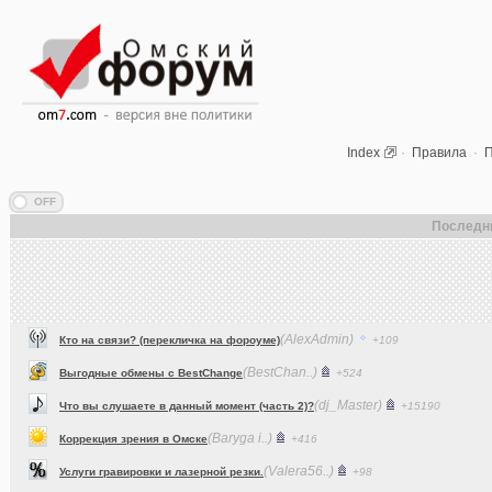
Index
·
Правила
·
П
Последн
(AlexAdmin)
Кто на связи? (перекличка на фороуме)
+109
(BestChan..)
Выгодные обмены с BestChange
+524
(dj_Master)
Что вы слушаете в данный момент (часть 2)?
+15190
(Baryga i..)
Коррекция зрения в Омске
+416
(Valera56..)
Услуги гравировки и лазерной резки.
+98
(AlexAdmin)
Технические работы на форуме
+299