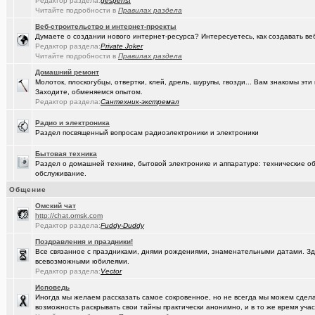
Редактор раздела:
gespenst
(омич)
FM-радиостанции в Омске и Омской области
+882
Читайте подробности в
Правилах раздела
(Кречет)
Посоветуйте хорошего массажиста.
+56
Веб-строительство и интернет-проекты
Думаете о создании нового интернет-ресурса? Интересуетесь, как создавать в
(tramov)
Где хорошие кроссовки купить?
+42
Редактор раздела:
Private Joker
Читайте подробности в
Правилах раздела
(Portishe..)
Леонид Полежаев возращается на пост губернатора!
+1
Домашний ремонт
Молоток, плоскогубцы, отвертки, клей, дрель, шурупы, гвозди... Вам знакомы э
(k9zxc)
клипы, поднимающие русский (российский) дух.
+245
Заходите, обменяемся опытом.
Редактор раздела:
Сантехник-экстремал
(tramov)
На что обратить внимание при выборе жены?
+4
Радио и электроника
(5555)
Zennoposter мой опыт использования
Раздел посвященный вопросам радиоэлектроники и электроники
(5555)
!
Бытовая техника
Раздел о домашней технике, бытовой электронике и аппаратуре: технические об
(Alex4114)
Где купить ?
+1
обслуживание.
Общение
(DEMON)
.,.
+9
Oмский чат
(mannerman)
Техника и другие товары с гарантией в наличии и под заказ
http://chat.omsk.com
Редактор раздела:
Fuddy-Duddy
(brugmann
Brugmann,VEKA,Gealan - надёжные Балконы и Окна ПВХ в Омске.
Поздравления и праздники!
Все связанное с праздниками, днями рождениями, знаменательными датами. Зде
(AlexAdmin)
Добро пожаловать! Принципы общения на Омском форуме!
+
всевозможными юбилеями.
Редактор раздела:
Vector
(омич)
Цифровое телевидение в Омске
+119
Исповедь
(омич)
Иногда мы желаем рассказать самое сокровенное, но не всегда мы можем сделат
Песни об Омске
+234
возможность раскрывать свои тайны практически анонимно, и в то же время участ