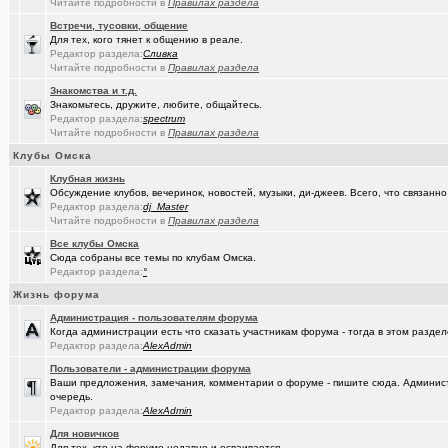
Читайте подробности в
Правилах раздела
(омич)
Погода в Омске / Прогноз погоды в Омске
+4545
Встречи, тусовки, общение
Для тех, кого тянет к общению в реале.
Редактор раздела:
Сливка
Читайте подробности в
Правилах раздела
Знакомства и т.д.
Знакомьтесь, дружите, любите, общайтесь.
Редактор раздела:
spectrum
Читайте подробности в
Правилах раздела
Клубы Омска
Клубная жизнь
Обсуждение клубов, вечеринок, новостей, музыки, ди-джеев. Всего, что связанно 
Редактор раздела:
dj_Master
Читайте подробности в
Правилах раздела
Все клубы Омска
Сюда собраны все темы по клубам Омска.
Редактор раздела:
°
Жизнь форума
Администрация - пользователям форума
Когда администрации есть что сказать участникам форума - тогда в этом разде
Редактор раздела:
AlexAdmin
Пользователи - администрации форума
Ваши предложения, замечания, комментарии о форуме - пишите сюда. Админист
очередь.
Редактор раздела:
AlexAdmin
Для новичков
Для тех, кто на форуме недавно и осваивается.