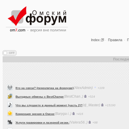
Index
·
Правила
·
П
Последн
(AlexAdmin)
Кто на связи? (перекличка на фороуме)
+109
(BestChan..)
Выгодные обмены с BestChange
+524
(dj_Master)
Что вы слушаете в данный момент (часть 2)?
+15190
(Baryga i..)
Коррекция зрения в Омске
+416
(Valera56..)
Услуги гравировки и лазерной резки.
+98
(AlexAdmin)
Технические работы на форуме
+299