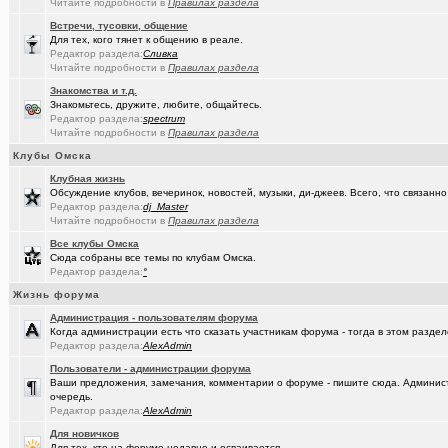
(омич)
Погода в Омске / Прогноз погоды в Омске
+4545
Читайте подробности в
Правилах раздела
Встречи, тусовки, общение
Для тех, кого тянет к общению в реале.
Редактор раздела:
Сливка
Читайте подробности в
Правилах раздела
Знакомства и т.д.
Знакомьтесь, дружите, любите, общайтесь.
Редактор раздела:
spectrum
Читайте подробности в
Правилах раздела
Клубы Омска
Клубная жизнь
Обсуждение клубов, вечеринок, новостей, музыки, ди-джеев. Всего, что связанно 
Редактор раздела:
dj_Master
Читайте подробности в
Правилах раздела
Все клубы Омска
Сюда собраны все темы по клубам Омска.
Редактор раздела:
°
Жизнь форума
Администрация - пользователям форума
Когда администрации есть что сказать участникам форума - тогда в этом разде
Редактор раздела:
AlexAdmin
Пользователи - администрации форума
Ваши предложения, замечания, комментарии о форуме - пишите сюда. Админист
очередь.
Редактор раздела:
AlexAdmin
Для новичков
Для тех, кто на форуме недавно и осваивается.