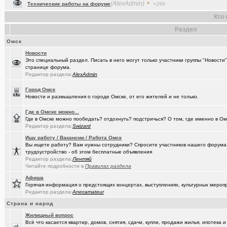
(Raptorr)
Смысл жизни и наука
+369
Кто 
(Kebbos)
Ваш топ исполнителей?
+1
Раздел
(cherms)
Респираторы и маски...Время пришло? Короновирус уже в Омске
Омск
Новости
(Aljexeй)
СИМ
+2
Это специальный раздел. Писать в него могут только участники группы "Новости
странице форума.
(kakashtla)
НЕ рекомендую из посл, просмотренного мной
+1230
Редактор раздела:
AlexAdmin
(наручник..)
Рекомендую из посл, просмотренного мной
+6509
Город Омск
Новости и размышления о городе Омске, от его жителей и не только.
(Justin)
_Автообъявления. Покупка / продажа авто.
+1286
Где в Омске можно...
(Phandorin)
Социальная инженерия
Где в Омске можно пообедать? отдохнуть? подстричься? О том, где именно в Ом
Редактор раздела:
Swizard
(tramov)
Перешеек у ручья
+201
Ищу работу / Вакансии / Работа Омск
Вы ищете работу? Вам нужны сотрудники? Спросите участников нашего форума! 
(um5939)
СШ-5
+4
трудоустройство - об этом бесплатные объявления
Редактор раздела:
Лентяй
(RomanSim..)
Здоровье - это решение личных проблем
+6
Читайте подробности в
Правилах раздела
(tolik)
Сериалы - лучшие по вашему мнению?
+1984
Афиша
Горячая информация о предстоящих концертах, выступлениях, культурных мероп
(Молодец.)
Осведомлённый источник сообщает...
+221
Редактор раздела:
Anecamateur
Страна и народ
(Люля)
Кто что ест или пьёт прямо сейчас?
+24427
Жилищный вопрос
(Silverto..)
А помните в Омске...
+2741
Всё что касается квартир, домов, снятия, сдачи, купли, продажи жилья, ипотека