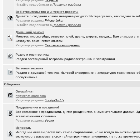
Редактор раздела:
gespenst
Читайте подробности в
Правилах раздела
(Кречет)
Посоветуйте хорошего массажиста.
+56
Веб-строительство и интернет-проекты
Думаете о создании нового интернет-ресурса? Интересуетесь, как создавать в
(tramov)
Где хорошие кроссовки купить?
+42
Редактор раздела:
Private Joker
Читайте подробности в
Правилах раздела
(Portishe..)
Леонид Полежаев возращается на пост губернатора!
+1
Домашний ремонт
Молоток, плоскогубцы, отвертки, клей, дрель, шурупы, гвозди... Вам знакомы э
(k9zxc)
клипы, поднимающие русский (российский) дух.
+245
Заходите, обменяемся опытом.
Редактор раздела:
Сантехник-экстремал
(tramov)
На что обратить внимание при выборе жены?
+4
Радио и электроника
(5555)
Zennoposter мой опыт использования
Раздел посвященный вопросам радиоэлектроники и электроники
(5555)
!
Бытовая техника
Раздел о домашней технике, бытовой электронике и аппаратуре: технические об
(Alex4114)
Где купить ?
+1
обслуживание.
(DEMON)
Общение
.,.
+9
Oмский чат
(mannerman)
Техника и другие товары с гарантией в наличии и под заказ
http://chat.omsk.com
Редактор раздела:
Fuddy-Duddy
(brugmann
Brugmann,VEKA,Gealan - надёжные Балконы и Окна ПВХ в Омске.
Поздравления и праздники!
Все связанное с праздниками, днями рождениями, знаменательными датами. Зде
(AlexAdmin)
Добро пожаловать! Принципы общения на Омском форуме!
+
всевозможными юбилеями.
Редактор раздела:
Vector
(омич)
Цифровое телевидение в Омске
+119
Исповедь
(омич)
Песни об Омске
+234
Иногда мы желаем рассказать самое сокровенное, но не всегда мы можем сделат
возможность раскрывать свои тайны практически анонимно, и в то же время участ