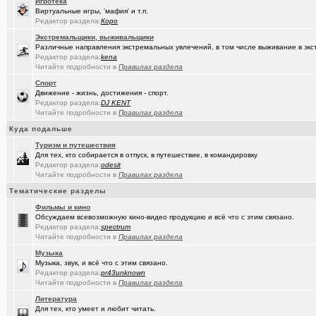
Игротека
Виртуальные игры, 'мафия' и т.п.
(Sinmaster)
Случайные фото с мобильника
+6031
Редактор раздела:
Коро
(Молодец.)
Энциклопедия Омской области онлайн.
+175
Экстремальщики, выживальщики
Различные направления экстремальных увлечений, в том числе выживание в экс
(wvladimi..)
Редактор раздела:
kena
Диалог с ИИ о романе «Мастер и Маргарита».
Читайте подробности в
Правилах раздела
(Snarkens..)
А вы уже переобулись?
+5163
Спорт
Движение - жизнь, достижения - спорт.
(wvladimi..)
100% женщин!.
+3
Редактор раздела:
DJ KENT
Читайте подробности в
Правилах раздела
(Kebbos)
Специалист по эрбиевым лазерам
+8
Куда подальше
(Злыдня)
Реально полезные гаджеты для кухни
+8850
Туризм и путешествия
Для тех, кто собирается в отпуск, в путешествие, в командировку
(Кристи55)
Ремонт квартир/ванных комнат! Высококачественная отделка.
Редактор раздела:
odesit
Читайте подробности в
Правилах раздела
(Zheka)
И это все то, на что способен omsk.com???
+13
Тематические разделы
(wvladimi..)
Живопись Воронина В.Н.
Фильмы и кино
Обсуждаем всевозможную кино-видео продукцию и всё что с этим связано.
(Ярославч..)
Редактор раздела:
Ремонт окон ПВХ. К кому обратиться?
spectrum
Читайте подробности в
Правилах раздела
(Кенёша)
Ключ дверной цилиндрический сделать
Музыка
Музыка, звук, и всё что с этим связано.
(халвамес)
ищу риэдтора
Редактор раздела:
pr43unknown
Читайте подробности в
Правилах раздела
(falcon)
Консультация по конфигурации ПК
+3
Литература
Для тех, кто умеет и любит читать.
(халвамес)
Жилищный вопрос