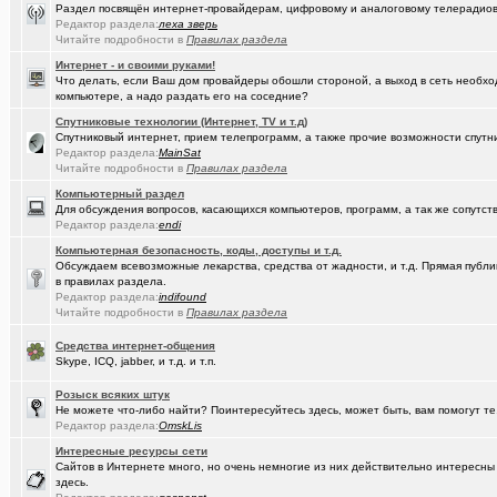
Раздел посвящён интернет-провайдерам, цифровому и аналоговому телерадио
Редактор раздела:
леха зверь
(kinslayer)
Кто такой человек?
+64
Читайте подробности в
Правилах раздела
(елочник)
Фото форумчан
+4534
Интернет - и своими руками!
Что делать, если Ваш дом провайдеры обошли стороной, а выход в сеть необхо
(Молодец.)
компьютере, а надо раздать его на соседние?
Старости Омска.
+159
Спутниковые технологии (Интернет, TV и т.д)
(tramov)
Мьюинг за 3 минуты
Спутниковый интернет, прием телепрограмм, а также прочие возможности спутни
Редактор раздела:
MainSat
(Альфия)
Красивая одежда для худеньких девушек (размер 40-42)
+23
Читайте подробности в
Правилах раздела
Компьютерный раздел
(Puzomax)
Забор из профнастила, как правильно?
Для обсуждения вопросов, касающихся компьютеров, программ, а так же сопутст
Редактор раздела:
endi
(Люля)
А у кого это сегодня День рождения?
+2
Компьютерная безопасность, коды, доступы и т.д.
(Винчесте..)
Восстановление информации с HDD, SSD, Flash. Ремонт HDD.
Обсуждаем всевозможные лекарства, средства от жадности, и т.д. Прямая публик
в правилах раздела.
(Sati)
Редактор раздела:
Любимая Люлюня, с днём рождения!
indifound
+26
Читайте подробности в
Правилах раздела
(Лисовин)
чо наезд от "Городского центра учета"?
+147
Средства интернет-общения
Skype, ICQ, jabber, и т.д. и т.п.
(Artem178)
Авто под заказ по России
+12
Розыск всяких штук
(DEMON)
мнение оппозиции
+364
Не можете что-либо найти? Поинтересуйтесь здесь, может быть, вам помогут те
Редактор раздела:
OmskLis
(tramov)
Как вставать в 5 утра без вреда для здоровья?
+410
Интересные ресурсы сети
(avd173791)
Обсуждения фотографий форумчан (на позитивной волне) - 4
Сайтов в Интернете много, но очень немногие из них действительно интересн
здесь.
(омич)
FM-радиостанции в Омске и Омской области
+882