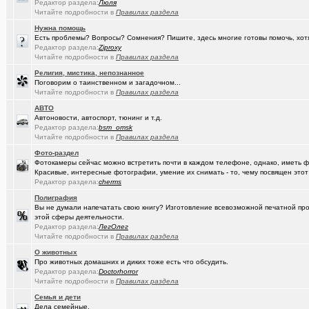
Редактор раздела:
Люля
Читайте подробности в
Правилах раздела
(Google-M..)
Где ремонтируют Oculus Quest?
Нужна помощь
(Igorillo)
Почему в городе не отключают отопление?
+126
Есть проблемы? Вопросы? Сомнения? Пишите, здесь многие готовы помочь, хот
Редактор раздела:
Ziproxy
(slavonik)
Читайте подробности в
Правилах раздела
Какое выбрать отопление для частного дома?
+60
Религия, мистика, непознанное
(Heyнывaю.
Традиционный сбор памперсов для перинатального центра 2025
Поговорим о таинственном и загадочном...
Читайте подробности в
Правилах раздела
(интересу..)
Самогоноварение. Кто как?
+1956
АВТО
Автоновости, автоспорт, тюнинг и т.д.
(Paranoid)
Какие буквы на гос. номере сейчас идут???
+487
Редактор раздела:
bsm_omsk
Читайте подробности в
Правилах раздела
(Kesha_OG..)
АКПП матиз. Ремонтировать или менять?
+4
Фото-раздел
(Vector)
С наступающим 2026 годом!
Фотокамеры сейчас можно встретить почти в каждом телефоне, однако, иметь 
Красивые, интересные фотографии, умение их снимать - то, чему посвящен этот
(anti a-d..)
Редактор раздела:
Где можно отремонтировать вязаную варежку?
cherms
+3
Полиграфия
(SD17)
Молодые таланты классической гитары - Майя Казарина
+4
Вы не думали напечатать свою книгу? Изготовление всевозможной печатной прод
этой сферы деятельности.
(t2)
Теле2 в Омске
+8155
Редактор раздела:
ЛегОлег
Читайте подробности в
Правилах раздела
(JUMPER)
Залезть в древний нетбук
+186
О животных
Про животных домашних и диких тоже есть что обсудить.
(Ядаивсе)
Ремонт квартир омск отзывы. любые строительные работы
Редактор раздела:
Doctorhorror
Читайте подробности в
Правилах раздела
(Гормон р..)
Автофлудилка
+21803
Семья и дети
(Shell666)
коворкинг проекты
Дела семейные.