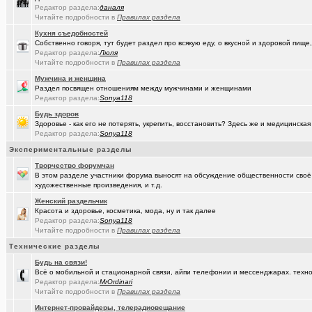
Редактор раздела:
даналя
(seter91)
Читайте подробности в
Правилах раздела
Betatransfer.net - прием платежей для HIGH RISK проектов
+51
Кухня съедобностей
(Люля)
Челлендж "Какой кофе ты сейчас пьёшь?"
+2722
Собственно говоря, тут будет раздел про всякую еду, о вкусной и здоровой пище,
Редактор раздела:
Люля
(Александ..)
Владимир Шандриков
Читайте подробности в
Правилах раздела
Мужчина и женщина
(Alina Ki..)
7я.ТВ и Я.ru (Омские кабельные сети)
+19298
Раздел посвящен отношениям между мужчинами и женщинами
Редактор раздела:
Sonya118
(Александ..)
Ищу Маяк 205
Будь здоров
(Моеимяза..)
Доколе!?
+532
Здоровье - как его не потерять, укрепить, восстановить? Здесь же и медицинская
Редактор раздела:
Sonya118
(BarVic19..)
Автоматизация домашнего учета ЖКХ и многое другое ...
+95
Экспериментальные разделы
(drob_vv_..)
двойное гражданство
+14
Творчество форумчан
В этом разделе участники форума выносят на обсуждение общественности своё
(qwer5523)
художественные произведения, и т.д.
Алтайский мед - в помощь здоровью!
+225
Женский раздельчик
(spyfreem..)
Задолбали расклейщики рекламы
+3
Красота и здоровье, косметика, мода, ну и так далее
Редактор раздела:
Sonya118
(Люля)
А что вы сейчас готовите?
+16109
Читайте подробности в
Правилах раздела
Технические разделы
(drob_vv_..)
прописка она же регистрация
+1
Будь на связи!
(Демон ЖКХ)
Нерадивые расклейщики рекламы
+108
Всё о мобильной и стационарной связи, айпи телефонии и мессенджарах. техно
Редактор раздела:
MrOrdinari
(gamefan)
ОК Восток-Запад - что это, кто это?!
+154
Читайте подробности в
Правилах раздела
Интернет-провайдеры, телерадиовещание
(Пасечник)
Мёд Пасеки Сибирское медовье.
+1268