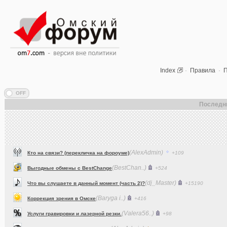
Index
·
Правила
·
П
Последн
(AlexAdmin)
Кто на связи? (перекличка на фороуме)
+109
(BestChan..)
Выгодные обмены с BestChange
+524
(dj_Master)
Что вы слушаете в данный момент (часть 2)?
+15190
(Baryga i..)
Коррекция зрения в Омске
+416
(Valera56..)
Услуги гравировки и лазерной резки.
+98
(AlexAdmin)
Технические работы на форуме
+299