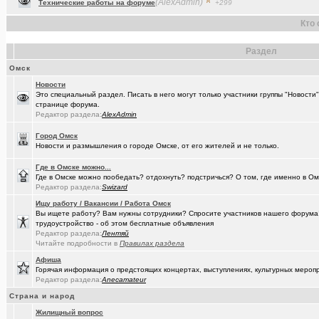
(Raptorr)
Смысл жизни и наука
+369
Кто 
(Kebbos)
Ваш топ исполнителей?
+1
Раздел
(cherms)
Респираторы и маски...Время пришло? Короновирус уже в Омске
Омск
(Aljexeй)
СИМ
+2
Новости
(kakashtla)
Это специальный раздел. Писать в него могут только участники группы "Новости
НЕ рекомендую из посл, просмотренного мной
+1230
странице форума.
Редактор раздела:
AlexAdmin
(наручник..)
Рекомендую из посл, просмотренного мной
+6509
Город Омск
(Justin)
_Автообъявления. Покупка / продажа авто.
+1286
Новости и размышления о городе Омске, от его жителей и не только.
(Phandorin)
Социальная инженерия
Где в Омске можно...
Где в Омске можно пообедать? отдохнуть? подстричься? О том, где именно в Ом
(tramov)
Перешеек у ручья
+201
Редактор раздела:
Swizard
(um5939)
СШ-5
+4
Ищу работу / Вакансии / Работа Омск
Вы ищете работу? Вам нужны сотрудники? Спросите участников нашего форума! 
(RomanSim..)
трудоустройство - об этом бесплатные объявления
Здоровье - это решение личных проблем
+6
Редактор раздела:
Лентяй
Читайте подробности в
Правилах раздела
(tolik)
Сериалы - лучшие по вашему мнению?
+1984
Афиша
(Молодец.)
Осведомлённый источник сообщает...
+221
Горячая информация о предстоящих концертах, выступлениях, культурных мероп
Редактор раздела:
Anecamateur
(Люля)
Кто что ест или пьёт прямо сейчас?
+24427
Страна и народ
(Silverto..)
А помните в Омске...
+2741
Жилищный вопрос