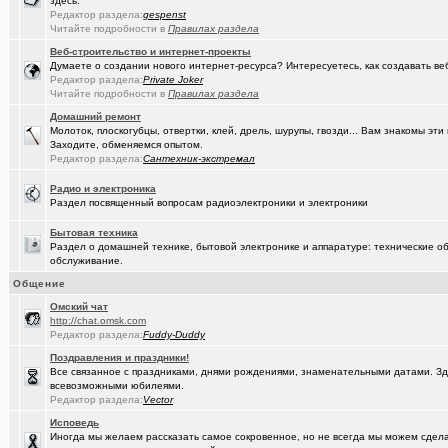
здесь.
Редактор раздела:
gespenst
(Кречет)
Посоветуйте хорошего массажиста.
+56
Читайте подробности в
Правилах раздела
Веб-строительство и интернет-проекты
(tramov)
Где хорошие кроссовки купить?
+42
Думаете о создании нового интернет-ресурса? Интересуетесь, как создавать в
Редактор раздела:
Private Joker
(Portishe..)
Леонид Полежаев возращается на пост губернатора!
+1
Читайте подробности в
Правилах раздела
(k9zxc)
клипы, поднимающие русский (российский) дух.
+245
Домашний ремонт
Молоток, плоскогубцы, отвертки, клей, дрель, шурупы, гвозди... Вам знакомы э
(tramov)
Заходите, обменяемся опытом.
На что обратить внимание при выборе жены?
+4
Редактор раздела:
Сантехник-экстремал
(5555)
Zennoposter мой опыт использования
Радио и электроника
Раздел посвященный вопросам радиоэлектроники и электроники
(5555)
!
Бытовая техника
(Alex4114)
Где купить ?
+1
Раздел о домашней технике, бытовой электронике и аппаратуре: технические об
обслуживание.
(DEMON)
.,.
+9
Общение
(mannerman)
Техника и другие товары с гарантией в наличии и под заказ
Oмский чат
http://chat.omsk.com
(brugmann
Brugmann,VEKA,Gealan - надёжные Балконы и Окна ПВХ в Омске.
Редактор раздела:
Fuddy-Duddy
(AlexAdmin)
Добро пожаловать! Принципы общения на Омском форуме!
+
Поздравления и праздники!
Все связанное с праздниками, днями рождениями, знаменательными датами. Зде
(омич)
всевозможными юбилеями.
Цифровое телевидение в Омске
+119
Редактор раздела:
Vector
(омич)
Песни об Омске
+234
Исповедь
Иногда мы желаем рассказать самое сокровенное, но не всегда мы можем сделат
(омич)
Погода в Омске / Прогноз погоды в Омске
+4545