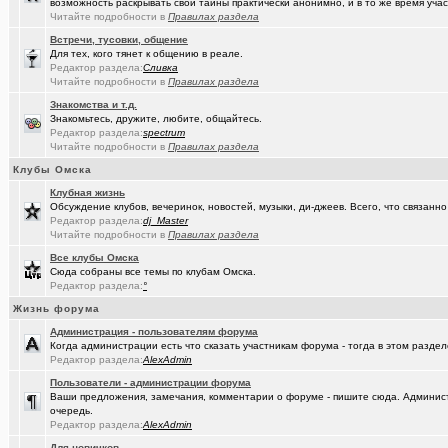
возможность раскрывать свои тайны практически анонимно, и в то же время участ
Читайте подробности в
Правилах раздела
Встречи, тусовки, общение
Для тех, кого тянет к общению в реале.
Редактор раздела:
Сливка
Читайте подробности в
Правилах раздела
Знакомства и т.д.
Знакомьтесь, дружите, любите, общайтесь.
Редактор раздела:
spectrum
Читайте подробности в
Правилах раздела
Клубы Омска
Клубная жизнь
Обсуждение клубов, вечеринок, новостей, музыки, ди-джеев. Всего, что связанно 
Редактор раздела:
dj_Master
Читайте подробности в
Правилах раздела
Все клубы Омска
Сюда собраны все темы по клубам Омска.
Редактор раздела:
°
Жизнь форума
Администрация - пользователям форума
Когда администрации есть что сказать участникам форума - тогда в этом разде
Редактор раздела:
AlexAdmin
Пользователи - администрации форума
Ваши предложения, замечания, комментарии о форуме - пишите сюда. Админист
очередь.
Редактор раздела:
AlexAdmin
Для новичков