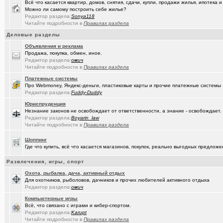
Всё что касается квартир, домов, снятия, сдачи, купли, продажи жилья, ипотека
(рeдкий)
В ближайший месяц возможно произойдет то что затронет каждог
Можно ли самому построить себе жилье?
Редактор раздела:
Sonya118
(Openair)
Ищу работу инженера конструктора/радиотехника (удаленно))
+
Читайте подробности в
Правилах раздела
Деловые разделы
(linuxmas..)
Омские фотографы
+200
Объявления и реклама
(Павел Ur..)
Я люблю Омский драматический театр!
+169
Продажа, покупка, обмен, иное.
Редактор раздела:
омич
(омич)
Читайте подробности в
Правилах раздела
Всё о транспорте: автобусы, троллейбусы, трамваи, маршрутки
+1
Платежные системы
(JUMPER)
Импланты,импланты...
+18
Про Webmoney, Яндекс-деньги, пластиковые карты и прочие платежные системы
Редактор раздела:
Fuddy-Duddy
(Рябина)
С Днём Победы!
+141
Юриспруденция
Незнание законов не освобождает от ответственности, а знание - освобождает.
(ctrafict)
Кровельные и фасадные работы в Омске и области
+443
Редактор раздела:
Boyarin_law
Читайте подробности в
Правилах раздела
(омич)
GPON (FTTx) от омского филиала «Ростелеком-Сибирь»
+7287
Шоппинг
(ParIS)
Что вы сейчас читаете?
+4923
Где что купить, всё что касается магазинов, покупок, реально выгодных предло
(Kebbos
Девушка на заметку: насколько эффективны аппараты фотоэпиляц
Развлечения, игры, спорт
(Kebbos)
Кто ставил тепловычислитель ВКТ-9?
Охота, рыбалка, дача, активный отдых
Для охотников, рыболовов, дачников и прочих любителей активного отдыха
(Kebbos)
Редактор раздела:
Кто ставил тепловычислитель ВКТ-9?
омич
Компьютерные игры
(Kebbos)
Тепловычислители ВКТ-9 от "Теплоком-Сервис Москва"
Всё, что связано с играми и кибер-спортом.
Редактор раздела:
Karupt
(MSeni)
Предложения турфирм и подбор туров
+20015
Читайте подробности в
Правилах раздела