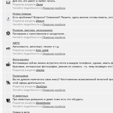
Для тех, кто умеет и любит читать.
Редактор раздела:
Люля
(Google-M..)
Где ремонтируют Oculus Quest?
Читайте подробности в
Правилах раздела
(Igorillo)
Почему в городе не отключают отопление?
+126
Нужна помощь
Есть проблемы? Вопросы? Сомнения? Пишите, здесь многие готовы помочь, хот
(slavonik)
Какое выбрать отопление для частного дома?
+60
Редактор раздела:
Ziproxy
Читайте подробности в
Правилах раздела
(Heyнывaю.
Традиционный сбор памперсов для перинатального центра 2025
Религия, мистика, непознанное
Поговорим о таинственном и загадочном...
(интересу..)
Самогоноварение. Кто как?
+1956
Читайте подробности в
Правилах раздела
(Paranoid)
Какие буквы на гос. номере сейчас идут???
+487
АВТО
Автоновости, автоспорт, тюнинг и т.д.
(Kesha_OG..)
Редактор раздела:
bsm_omsk
АКПП матиз. Ремонтировать или менять?
+4
Читайте подробности в
Правилах раздела
(Vector)
С наступающим 2026 годом!
Фото-раздел
Фотокамеры сейчас можно встретить почти в каждом телефоне, однако, иметь 
(anti a-d..)
Где можно отремонтировать вязаную варежку?
+3
Красивые, интересные фотографии, умение их снимать - то, чему посвящен этот
Редактор раздела:
cherms
(SD17)
Молодые таланты классической гитары - Майя Казарина
+4
Полиграфия
Вы не думали напечатать свою книгу? Изготовление всевозможной печатной прод
(t2)
Теле2 в Омске
+8155
этой сферы деятельности.
Редактор раздела:
ЛегОлег
(JUMPER)
Залезть в древний нетбук
+186
Читайте подробности в
Правилах раздела
(Ядаивсе)
О животных
Ремонт квартир омск отзывы. любые строительные работы
Про животных домашних и диких тоже есть что обсудить.
Редактор раздела:
(Гормон р..)
Doctorhorror
Автофлудилка
+21803
Читайте подробности в
Правилах раздела
(Shell666)
коворкинг проекты
Семья и дети