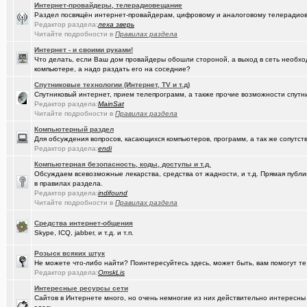
Интернет-провайдеры, телерадиовещание
Раздел посвящён интернет-провайдерам, цифровому и аналоговому телерадио
(kinslayer)
Кто такой человек?
+64
Редактор раздела:
леха зверь
Читайте подробности в
Правилах раздела
(елочник)
Фото форумчан
+4534
Интернет - и своими руками!
(Молодец.)
Старости Омска.
+159
Что делать, если Ваш дом провайдеры обошли стороной, а выход в сеть необхо
компьютере, а надо раздать его на соседние?
(tramov)
Мьюинг за 3 минуты
Спутниковые технологии (Интернет, TV и т.д)
Спутниковый интернет, прием телепрограмм, а также прочие возможности спутни
(Альфия)
Красивая одежда для худеньких девушек (размер 40-42)
+23
Редактор раздела:
MainSat
Читайте подробности в
Правилах раздела
(Puzomax)
Забор из профнастила, как правильно?
Компьютерный раздел
(Люля)
Для обсуждения вопросов, касающихся компьютеров, программ, а так же сопутст
А у кого это сегодня День рождения?
+2
Редактор раздела:
endi
(Винчесте..)
Восстановление информации с HDD, SSD, Flash. Ремонт HDD.
Компьютерная безопасность, коды, доступы и т.д.
Обсуждаем всевозможные лекарства, средства от жадности, и т.д. Прямая публик
(Sati)
Любимая Люлюня, с днём рождения!
+26
в правилах раздела.
Редактор раздела:
indifound
(Лисовин)
чо наезд от "Городского центра учета"?
+147
Читайте подробности в
Правилах раздела
(Artem178)
Авто под заказ по России
+12
Средства интернет-общения
Skype, ICQ, jabber, и т.д. и т.п.
(DEMON)
мнение оппозиции
+364
Розыск всяких штук
(tramov)
Не можете что-либо найти? Поинтересуйтесь здесь, может быть, вам помогут те
Как вставать в 5 утра без вреда для здоровья?
+410
Редактор раздела:
OmskLis
(avd173791)
Обсуждения фотографий форумчан (на позитивной волне) - 4
Интересные ресурсы сети
Сайтов в Интернете много, но очень немногие из них действительно интересн
(омич)
FM-радиостанции в Омске и Омской области
+882