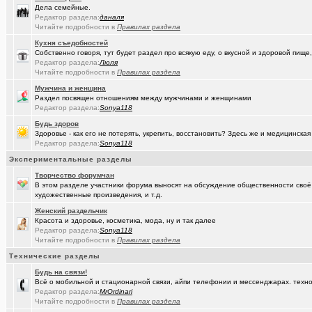
Дела семейные.
(seter91)
Betatransfer.net - прием платежей для HIGH RISK проектов
+51
Редактор раздела:
даналя
Читайте подробности в
Правилах раздела
(Люля)
Челлендж "Какой кофе ты сейчас пьёшь?"
+2722
Кухня съедобностей
Собственно говоря, тут будет раздел про всякую еду, о вкусной и здоровой пище,
(Александ..)
Владимир Шандриков
Редактор раздела:
Люля
Читайте подробности в
Правилах раздела
(Alina Ki..)
7я.ТВ и Я.ru (Омские кабельные сети)
+19298
Мужчина и женщина
(Александ..)
Раздел посвящен отношениям между мужчинами и женщинами
Ищу Маяк 205
Редактор раздела:
Sonya118
(Моеимяза..)
Доколе!?
+532
Будь здоров
Здоровье - как его не потерять, укрепить, восстановить? Здесь же и медицинская
(BarVic19..)
Автоматизация домашнего учета ЖКХ и многое другое ...
+95
Редактор раздела:
Sonya118
Экспериментальные разделы
(drob_vv_..)
двойное гражданство
+14
Творчество форумчан
(qwer5523)
Алтайский мед - в помощь здоровью!
+225
В этом разделе участники форума выносят на обсуждение общественности своё
художественные произведения, и т.д.
(spyfreem..)
Задолбали расклейщики рекламы
+3
Женский раздельчик
Красота и здоровье, косметика, мода, ну и так далее
(Люля)
А что вы сейчас готовите?
+16109
Редактор раздела:
Sonya118
Читайте подробности в
Правилах раздела
(drob_vv_..)
прописка она же регистрация
+1
Технические разделы
(Демон ЖКХ)
Нерадивые расклейщики рекламы
+108
Будь на связи!
Всё о мобильной и стационарной связи, айпи телефонии и мессенджарах. техно
(gamefan)
ОК Восток-Запад - что это, кто это?!
+154
Редактор раздела:
MrOrdinari
Читайте подробности в
Правилах раздела
(Пасечник)
Мёд Пасеки Сибирское медовье.
+1268