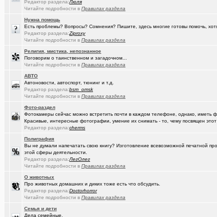
Редактор раздела:
Люля
(Igorillo)
Почему в городе не отключают отопление?
+126
Читайте подробности в
Правилах раздела
Нужна помощь
(slavonik)
Какое выбрать отопление для частного дома?
+60
Есть проблемы? Вопросы? Сомнения? Пишите, здесь многие готовы помочь, хот
Редактор раздела:
Ziproxy
(Heyнывaю.
Традиционный сбор памперсов для перинатального центра 2025
Читайте подробности в
Правилах раздела
(интересу..)
Самогоноварение. Кто как?
+1956
Религия, мистика, непознанное
Поговорим о таинственном и загадочном...
(Paranoid)
Читайте подробности в
Какие буквы на гос. номере сейчас идут???
Правилах раздела
+487
АВТО
(Kesha_OG..)
АКПП матиз. Ремонтировать или менять?
+4
Автоновости, автоспорт, тюнинг и т.д.
Редактор раздела:
bsm_omsk
(Vector)
С наступающим 2026 годом!
Читайте подробности в
Правилах раздела
Фото-раздел
(anti a-d..)
Где можно отремонтировать вязаную варежку?
+3
Фотокамеры сейчас можно встретить почти в каждом телефоне, однако, иметь 
Красивые, интересные фотографии, умение их снимать - то, чему посвящен этот
(SD17)
Молодые таланты классической гитары - Майя Казарина
+4
Редактор раздела:
cherms
(t2)
Теле2 в Омске
+8155
Полиграфия
Вы не думали напечатать свою книгу? Изготовление всевозможной печатной прод
(JUMPER)
Залезть в древний нетбук
+186
этой сферы деятельности.
Редактор раздела:
ЛегОлег
(Ядаивсе)
Читайте подробности в
Правилах раздела
Ремонт квартир омск отзывы. любые строительные работы
О животных
(Гормон р..)
Автофлудилка
+21803
Про животных домашних и диких тоже есть что обсудить.
Редактор раздела:
Doctorhorror
(Shell666)
коворкинг проекты
Читайте подробности в
Правилах раздела
Семья и дети
(seter91)
Betatransfer.net - прием платежей для HIGH RISK проектов
+51
Дела семейные.