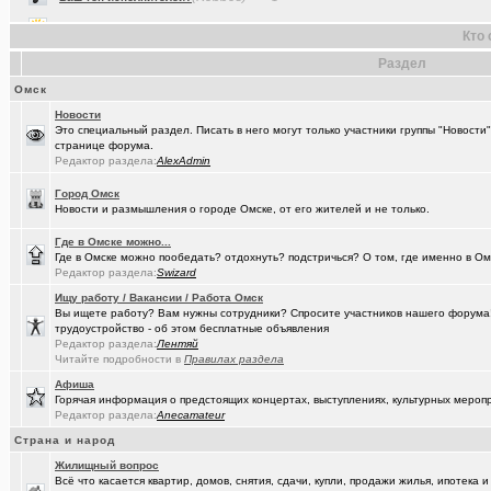
(cherms)
Респираторы и маски...Время пришло? Короновирус уже в Омске
Кто 
(Aljexeй)
СИМ
+2
Раздел
(kakashtla)
НЕ рекомендую из посл, просмотренного мной
+1230
Омск
(наручник..)
Рекомендую из посл, просмотренного мной
+6509
Новости
Это специальный раздел. Писать в него могут только участники группы "Новости
(Justin)
_Автообъявления. Покупка / продажа авто.
+1286
странице форума.
Редактор раздела:
AlexAdmin
(Phandorin)
Социальная инженерия
Город Омск
(tramov)
Перешеек у ручья
+201
Новости и размышления о городе Омске, от его жителей и не только.
(um5939)
СШ-5
+4
Где в Омске можно...
Где в Омске можно пообедать? отдохнуть? подстричься? О том, где именно в Ом
(RomanSim..)
Здоровье - это решение личных проблем
+6
Редактор раздела:
Swizard
Ищу работу / Вакансии / Работа Омск
(tolik)
Сериалы - лучшие по вашему мнению?
+1984
Вы ищете работу? Вам нужны сотрудники? Спросите участников нашего форума! 
трудоустройство - об этом бесплатные объявления
(Молодец.)
Осведомлённый источник сообщает...
+221
Редактор раздела:
Лентяй
Читайте подробности в
Правилах раздела
(Люля)
Кто что ест или пьёт прямо сейчас?
+24427
Афиша
Горячая информация о предстоящих концертах, выступлениях, культурных мероп
(Silverto..)
А помните в Омске...
+2741
Редактор раздела:
Anecamateur
(рeдкий)
В ближайший месяц возможно произойдет то что затронет каждог
Страна и народ
Жилищный вопрос
(Openair)
Ищу работу инженера конструктора/радиотехника (удаленно))
+
Всё что касается квартир, домов, снятия, сдачи, купли, продажи жилья, ипотека