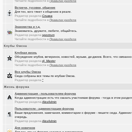
Читайте подробности в
Правилах раздела
Встречи, тусовки, общение
Для тех, кого тянет к общению в реале.
Редактор раздела:
Сливка
Читайте подробности в
Правилах раздела
Знакомства и т.д.
Знакомьтесь, дружите, любите, общайтесь.
Редактор раздела:
spectrum
Читайте подробности в
Правилах раздела
Клубы Омска
Клубная жизнь
Обсуждение клубов, вечеринок, новостей, музыки, ди-джеев. Всего, что связанно 
Редактор раздела:
dj_Master
Читайте подробности в
Правилах раздела
Все клубы Омска
Сюда собраны все темы по клубам Омска.
Редактор раздела:
°
Жизнь форума
Администрация - пользователям форума
Когда администрации есть что сказать участникам форума - тогда в этом разде
Редактор раздела:
AlexAdmin
Пользователи - администрации форума
Ваши предложения, замечания, комментарии о форуме - пишите сюда. Админист
очередь.
Редактор раздела:
AlexAdmin
Для новичков
Для тех, кто на форуме недавно и осваивается.