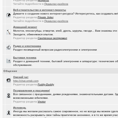
Редактор раздела:
gespenst
Читайте подробности в
Правилах раздела
(tramov)
Где хорошие кроссовки купить?
+42
Веб-строительство и интернет-проекты
(Portishe..)
Леонид Полежаев возращается на пост губернатора!
+1
Думаете о создании нового интернет-ресурса? Интересуетесь, как создавать в
Редактор раздела:
Private Joker
(k9zxc)
Читайте подробности в
клипы, поднимающие русский (российский) дух.
Правилах раздела
+245
Домашний ремонт
(tramov)
На что обратить внимание при выборе жены?
+4
Молоток, плоскогубцы, отвертки, клей, дрель, шурупы, гвозди... Вам знакомы э
Заходите, обменяемся опытом.
(5555)
Zennoposter мой опыт использования
Редактор раздела:
Сантехник-экстремал
(5555)
!
Радио и электроника
Раздел посвященный вопросам радиоэлектроники и электроники
(Alex4114)
Где купить ?
+1
Бытовая техника
(DEMON)
.,.
+9
Раздел о домашней технике, бытовой электронике и аппаратуре: технические об
обслуживание.
(mannerman)
Техника и другие товары с гарантией в наличии и под заказ
Общение
(brugmann
Brugmann,VEKA,Gealan - надёжные Балконы и Окна ПВХ в Омске.
Oмский чат
http://chat.omsk.com
(AlexAdmin)
Добро пожаловать! Принципы общения на Омском форуме!
+
Редактор раздела:
Fuddy-Duddy
Поздравления и праздники!
(омич)
Цифровое телевидение в Омске
+119
Все связанное с праздниками, днями рождениями, знаменательными датами. Зде
всевозможными юбилеями.
(омич)
Песни об Омске
+234
Редактор раздела:
Vector
(омич)
Исповедь
Погода в Омске / Прогноз погоды в Омске
+4545
Иногда мы желаем рассказать самое сокровенное, но не всегда мы можем сделат
возможность раскрывать свои тайны практически анонимно, и в то же время участ
(Sati)
Девственная чистота ума
+145