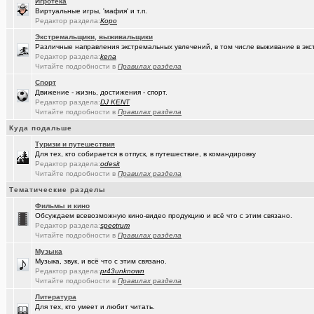
Игротека
(Молодец.)
Энциклопедия Омской области онлайн.
+175
Виртуальные игры, 'мафия' и т.п.
Редактор раздела:
Коро
(wvladimi..)
Диалог с ИИ о романе «Мастер и Маргарита».
Экстремальщики, выживальщики
Различные направления экстремальных увлечений, в том числе выживание в экс
(Snarkens..)
А вы уже переобулись?
+5163
Редактор раздела:
kena
Читайте подробности в
Правилах раздела
(wvladimi..)
100% женщин!.
+3
Спорт
(Kebbos)
Движение - жизнь, достижения - спорт.
Специалист по эрбиевым лазерам
+8
Редактор раздела:
DJ KENT
Читайте подробности в
Правилах раздела
(Злыдня)
Реально полезные гаджеты для кухни
+8850
Куда подальше
(Кристи55)
Ремонт квартир/ванных комнат! Высококачественная отделка.
Туризм и путешествия
Для тех, кто собирается в отпуск, в путешествие, в командировку
(Zheka)
И это все то, на что способен omsk.com???
+13
Редактор раздела:
odesit
Читайте подробности в
Правилах раздела
(wvladimi..)
Живопись Воронина В.Н.
Тематические разделы
(Ярославч..)
Ремонт окон ПВХ. К кому обратиться?
Фильмы и кино
Обсуждаем всевозможную кино-видео продукцию и всё что с этим связано.
(Кенёша)
Ключ дверной цилиндрический сделать
Редактор раздела:
spectrum
Читайте подробности в
Правилах раздела
(халвамес)
ищу риэдтора
Музыка
(falcon)
Консультация по конфигурации ПК
+3
Музыка, звук, и всё что с этим связано.
Редактор раздела:
pr43unknown
(халвамес)
Читайте подробности в
Правилах раздела
Жилищный вопрос
Литература
(Google-M..)
Где ремонтируют Oculus Quest?
Для тех, кто умеет и любит читать.