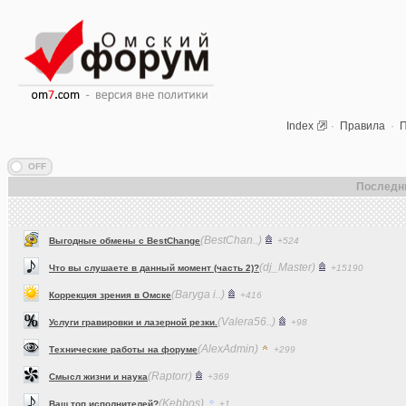
Index
·
Правила
·
П
Последн
(BestChan..)
Выгодные обмены с BestChange
+524
(dj_Master)
Что вы слушаете в данный момент (часть 2)?
+15190
(Baryga i..)
Коррекция зрения в Омске
+416
(Valera56..)
Услуги гравировки и лазерной резки.
+98
(AlexAdmin)
Технические работы на форуме
+299
(Raptorr)
Смысл жизни и наука
+369
(Kebbos)
Ваш топ исполнителей?
+1