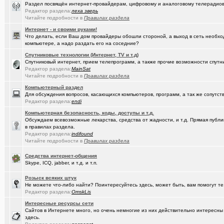
Раздел посвящён интернет-провайдерам, цифровому и аналоговому телерадио
(елочник)
Фото форумчан
+4534
Редактор раздела:
леха зверь
Читайте подробности в
Правилах раздела
(Молодец.)
Старости Омска.
+159
Интернет - и своими руками!
Что делать, если Ваш дом провайдеры обошли стороной, а выход в сеть необхо
(tramov)
Мьюинг за 3 минуты
компьютере, а надо раздать его на соседние?
(Альфия)
Красивая одежда для худеньких девушек (размер 40-42)
+23
Спутниковые технологии (Интернет, TV и т.д)
Спутниковый интернет, прием телепрограмм, а также прочие возможности спутни
(Puzomax)
Редактор раздела:
Забор из профнастила, как правильно?
MainSat
Читайте подробности в
Правилах раздела
(Люля)
А у кого это сегодня День рождения?
+2
Компьютерный раздел
Для обсуждения вопросов, касающихся компьютеров, программ, а так же сопутст
(Винчесте..)
Восстановление информации с HDD, SSD, Flash. Ремонт HDD.
Редактор раздела:
endi
Компьютерная безопасность, коды, доступы и т.д.
(Sati)
Любимая Люлюня, с днём рождения!
+26
Обсуждаем всевозможные лекарства, средства от жадности, и т.д. Прямая публик
в правилах раздела.
(Лисовин)
чо наезд от "Городского центра учета"?
+147
Редактор раздела:
indifound
Читайте подробности в
Правилах раздела
(Artem178)
Авто под заказ по России
+12
Средства интернет-общения
(DEMON)
мнение оппозиции
+364
Skype, ICQ, jabber, и т.д. и т.п.
(tramov)
Как вставать в 5 утра без вреда для здоровья?
+410
Розыск всяких штук
Не можете что-либо найти? Поинтересуйтесь здесь, может быть, вам помогут те
(avd173791)
Обсуждения фотографий форумчан (на позитивной волне) - 4
Редактор раздела:
OmskLis
(омич)
Интересные ресурсы сети
FM-радиостанции в Омске и Омской области
+882
Сайтов в Интернете много, но очень немногие из них действительно интересн
здесь.
(Кречет)
Посоветуйте хорошего массажиста.
+56