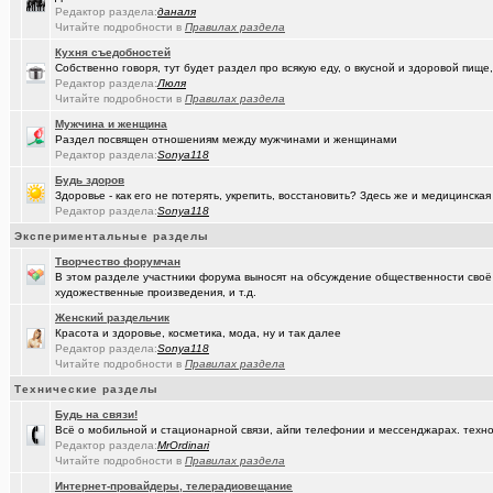
Редактор раздела:
даналя
(Люля)
Челлендж "Какой кофе ты сейчас пьёшь?"
+2722
Читайте подробности в
Правилах раздела
(Александ..)
Владимир Шандриков
Кухня съедобностей
Собственно говоря, тут будет раздел про всякую еду, о вкусной и здоровой пище,
(Alina Ki..)
Редактор раздела:
7я.ТВ и Я.ru (Омские кабельные сети)
Люля
+19298
Читайте подробности в
Правилах раздела
(Александ..)
Ищу Маяк 205
Мужчина и женщина
Раздел посвящен отношениям между мужчинами и женщинами
(Моеимяза..)
Доколе!?
+532
Редактор раздела:
Sonya118
Будь здоров
(BarVic19..)
Автоматизация домашнего учета ЖКХ и многое другое ...
+95
Здоровье - как его не потерять, укрепить, восстановить? Здесь же и медицинская
Редактор раздела:
Sonya118
(drob_vv_..)
двойное гражданство
+14
Экспериментальные разделы
(qwer5523)
Алтайский мед - в помощь здоровью!
+225
Творчество форумчан
В этом разделе участники форума выносят на обсуждение общественности своё
(spyfreem..)
Задолбали расклейщики рекламы
+3
художественные произведения, и т.д.
(Люля)
А что вы сейчас готовите?
+16109
Женский раздельчик
Красота и здоровье, косметика, мода, ну и так далее
(drob_vv_..)
прописка она же регистрация
+1
Редактор раздела:
Sonya118
Читайте подробности в
Правилах раздела
(Демон ЖКХ)
Нерадивые расклейщики рекламы
+108
Технические разделы
(gamefan)
ОК Восток-Запад - что это, кто это?!
+154
Будь на связи!
Всё о мобильной и стационарной связи, айпи телефонии и мессенджарах. техно
(Пасечник)
Редактор раздела:
MrOrdinari
Мёд Пасеки Сибирское медовье.
+1268
Читайте подробности в
Правилах раздела
(kinslayer)
Кто такой человек?
+64
Интернет-провайдеры, телерадиовещание