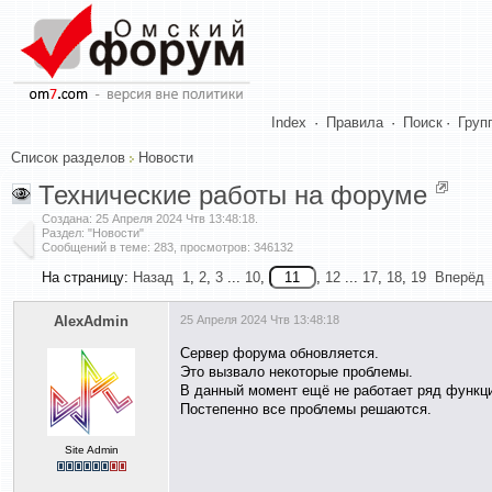
Index
·
Правила
·
Поиск
·
Груп
Список разделов
Новости
Технические работы на форуме
Создана:
25 Апреля 2024 Чтв 13:48:18
.
Раздел: "Новости"
Сообщений в теме: 283, просмотров: 346132
На страницу:
Назад
1
,
2
,
3
...
10
,
,
12
...
17
,
18
,
19
Вперёд
AlexAdmin
25 Апреля 2024 Чтв 13:48:18
Сервер форума обновляется.
Это вызвало некоторые проблемы.
В данный момент ещё не работает ряд функц
Постепенно все проблемы решаются.
Site Admin