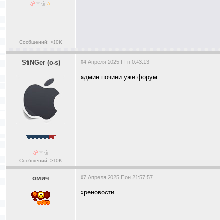
Сообщений: >10K
StiNGer (o-s)
04 Апреля 2025 Птн 0:43:13
админ почини уже форум.
Сообщений: >10K
омич
07 Апреля 2025 Пон 21:57:57
хреновости